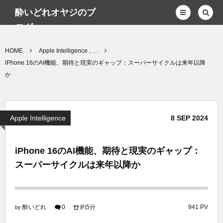
酔いどれオヤジのブ
ログwp
HOME
Apple Intelligence , …
iPhone 16のAI機能、期待と現実のギャップ：スーパーサイクルは来年以降
か
Apple Intelligence
8
SEP
2024
iPhone 16のAI機能、期待と現実のギャップ：
スーパーサイクルは来年以降か
酔いどれ
0
約5分
941 PV
by