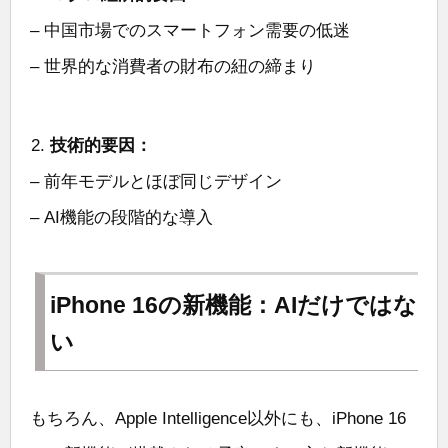
– 中国市場でのスマートフォン需要の低迷
– 世界的な消費者の財布の紐の締まり
技術的要因：
– 前年モデルとほぼ同じデザイン
– AI機能の段階的な導入
iPhone 16の新機能：AIだけではな
い
もちろん、Apple Intelligence以外にも、iPhone 16