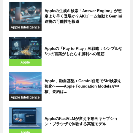
Appleの生成AI検索「Answer Engine」が想
定より早く登場か？AKIチーム始動とGemini
連携の可能性を報道
Apple Intelligence
Appleの「Pay to Play」AI戦略：シンプルな
3つの言葉がもたらす勝利への道筋
Apple
Apple、独自基盤＋Gemini併用でSiri検索を
強化へ——Apple Foundation Modelsが中
核、要約は...
Apple Intelligence
AppleのFastVLMが変える動画キャプショ
ン：ブラウザで体験する高速モデル
Apple