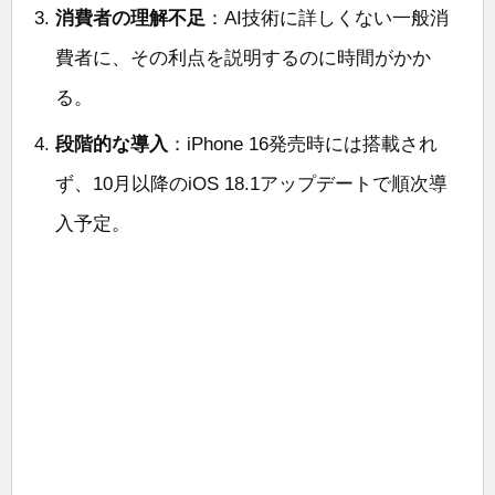
消費者の理解不足
：AI技術に詳しくない一般消
費者に、その利点を説明するのに時間がかか
る。
段階的な導入
：iPhone 16発売時には搭載され
ず、10月以降のiOS 18.1アップデートで順次導
入予定。