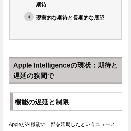
期待
現実的な期待と長期的な展望
Apple Intelligenceの現状：期待と
遅延の狭間で
機能の遅延と制限
AppleがAI機能の一部を延期したというニュース