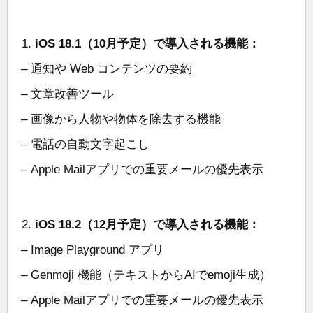
iOS 18.1（10月予定）で導入される機能：
– 通知や Web コンテンツの要約
– 文章改善ツール
– 画像から人物や物体を除去する機能
– 電話の自動文字起こし
– Apple Mailアプリでの重要メールの優先表示
iOS 18.2（12月予定）で導入される機能：
– Image Playground アプリ
– Genmoji 機能（テキストからAIでemoji生成）
– Apple Mailアプリでの重要メールの優先表示