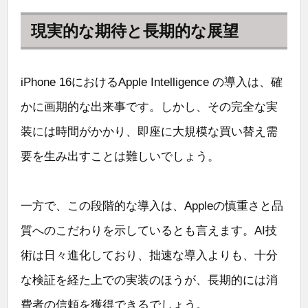
現実的な期待と長期的な展望
iPhone 16におけるApple Intelligence の導入は、確
かに画期的な出来事です。しかし、その完全な実
装には時間がかかり、即座に大規模な買い替え需
要を生み出すことは難しいでしょう。
一方で、この段階的な導入は、Appleの慎重さと品
質へのこだわりを示しているとも言えます。AI技
術は日々進化しており、拙速な導入よりも、十分
な検証を経た上での実装のほうが、長期的には消
費者の信頼を獲得できるでしょう。