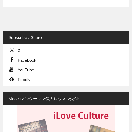
Subscribe / Share
X
Facebook
YouTube
Feedly
Macのマンツーマン個人レッスン受付中