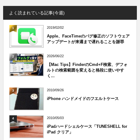
よく読まれている記事(今週)
2019/02/02
1
Apple、FaceTimeのバグ修正のソフトウェア
アップデートが来週まで遅れることを謝罪
2026/06/22
2
【Mac Tips】FinderのCmd+F検索、デフォ
ルトの検索範囲を変えると格段に使いやす
く...
2010/09/26
3
iPhone ハンドメイドのフエルトケース
2010/05/03
4
iPadハードシェルケース「TUNESHELL for
iPad クリア」