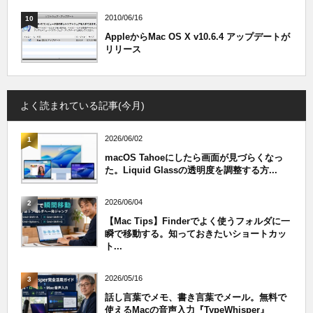
2010/06/16
10
AppleからMac OS X v10.6.4 アップデートが
リリース
よく読まれている記事(今月)
2026/06/02
1
macOS Tahoeにしたら画面が見づらくなっ
た。Liquid Glassの透明度を調整する方...
2026/06/04
2
【Mac Tips】Finderでよく使うフォルダに一
瞬で移動する。知っておきたいショートカッ
ト...
2026/05/16
3
話し言葉でメモ、書き言葉でメール。無料で
使えるMacの音声入力『TypeWhisper』