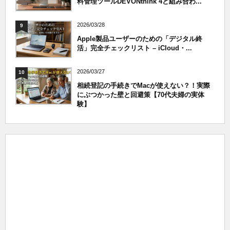
料管理ツールDEVONthink 4と組み合わ...
2026/03/28
9
Apple製品ユーザーのための「デジタル終
活」完全チェックリスト – iCloud・...
2026/03/27
10
相続登記の手続きでMacが使えない？！実際
にぶつかった壁と回避策【70代夫婦の実体
験】