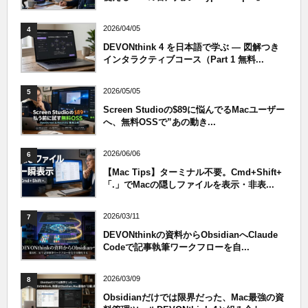
2026/04/05
4
DEVONthink 4 を日本語で学ぶ — 図解つき
インタラクティブコース（Part 1 無料...
2026/05/05
5
Screen Studioの$89に悩んでるMacユーザー
へ、無料OSSで”あの動き...
2026/06/06
6
【Mac Tips】ターミナル不要。Cmd+Shift+
「.」でMacの隠しファイルを表示・非表...
2026/03/11
7
DEVONthinkの資料からObsidianへClaude
Codeで記事執筆ワークフローを自...
2026/03/09
8
Obsidianだけでは限界だった、Mac最強の資