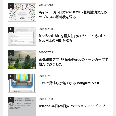
2017/05/10
5
Apple、6月5日のWWDC2017基調講演のため
のプレスの招待状を送る
2010/12/05
6
MacBook Air を購入したので・・・その1・
Mac同士の同期を取る
2010/07/03
7
画像編集アプリPhotoForgeのトーンカーブで
遊んでみました
2010/07/21
8
これで見逃しが無くなる Bangumi v3.0
2010/01/28
9
iPhone 本日(28日)のバージョンアップ アプ
リ