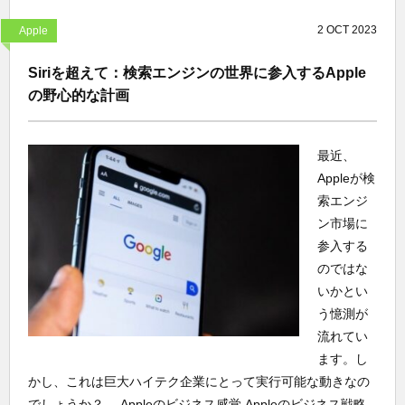
2
OCT
2023
Apple
Siriを超えて：検索エンジンの世界に参入するApple
の野心的な計画
最近、
Appleが検
索エンジ
ン市場に
参入する
のではな
いかとい
う憶測が
流れてい
ます。し
かし、これは巨大ハイテク企業にとって実行可能な動きなの
でしょうか？。 Appleのビジネス感覚 Appleのビジネス戦略