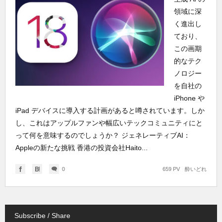
領域に深
く進出し
ており、
この画期
的なテク
ノロジー
を自社の
iPhone や
iPad デバイスに導入する計画があると噂されています。しか
し、これはアップルファンや幅広いテックコミュニティにと
って何を意味するのでしょうか？ ジェネレーティブAI：
Appleの新たな挑戦 香港の投資会社Haito...
0
659 PV
酔いどれ
Subscribe / Share