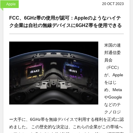
20
OCT
2023
Apple
FCC、6GHz帯の使用が認可：Appleのようなハイテ
ク企業は自社の無線デバイスに6GHZ帯を使用できる
米国の連
邦通信委
員会
（FCC）
が、Apple
をはじ
め、Meta
やGoogle
などのテ
クノロジ
ー大手に、6GHz帯を無線デバイスで利用する権利を正式に認
めました。 この歴史的な決定は、これらの企業がこの帯域へ