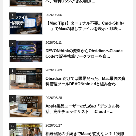
へ、無料OSSで”あの動き...
2026/06/06
6
【Mac Tips】ターミナル不要。Cmd+Shift+
「.」でMacの隠しファイルを表示・非表...
2026/03/11
7
DEVONthinkの資料からObsidianへClaude
Codeで記事執筆ワークフローを自...
2026/03/09
8
Obsidianだけでは限界だった、Mac最強の資
料管理ツールDEVONthink 4と組み合わ...
2026/03/28
9
Apple製品ユーザーのための「デジタル終
活」完全チェックリスト – iCloud・...
2026/03/27
10
相続登記の手続きでMacが使えない？！実際