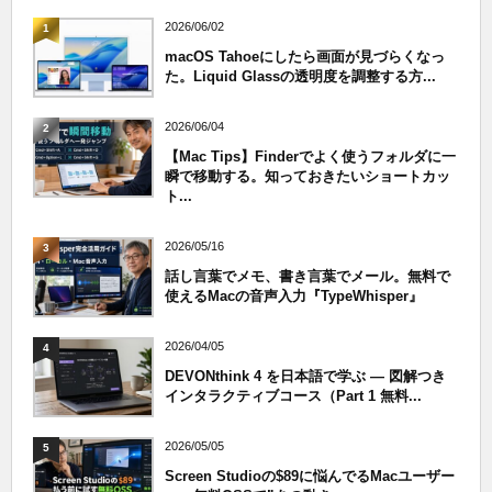
2026/06/02
1
macOS Tahoeにしたら画面が見づらくなっ
た。Liquid Glassの透明度を調整する方...
2026/06/04
2
【Mac Tips】Finderでよく使うフォルダに一
瞬で移動する。知っておきたいショートカッ
ト...
2026/05/16
3
話し言葉でメモ、書き言葉でメール。無料で
使えるMacの音声入力『TypeWhisper』
2026/04/05
4
DEVONthink 4 を日本語で学ぶ — 図解つき
インタラクティブコース（Part 1 無料...
2026/05/05
5
Screen Studioの$89に悩んでるMacユーザー