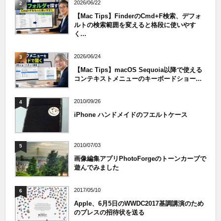
2026/06/22
2
【Mac Tips】FinderのCmd+F検索、デフォ
ルトの検索範囲を変えると格段に使いやす
く...
2026/06/24
3
【Mac Tips】macOS Sequoia以降で使える
コンテキストメニューのキーボードショー...
2010/09/26
4
iPhone ハンドメイドのフエルトケース
2010/07/03
5
画像編集アプリPhotoForgeのトーンカーブで
遊んでみました
2017/05/10
6
Apple、6月5日のWWDC2017基調講演のため
のプレスの招待状を送る