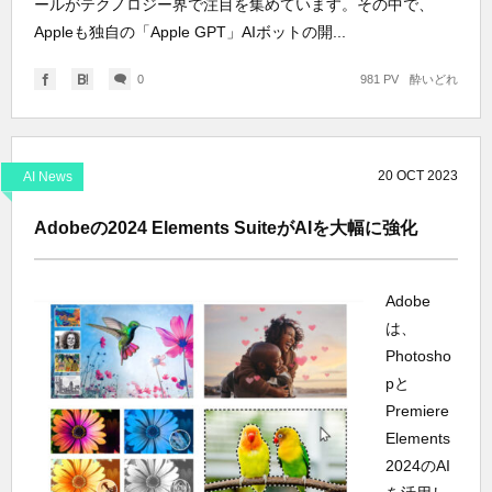
ールがテクノロジー界で注目を集めています。その中で、
Appleも独自の「Apple GPT」AIボットの開...
0
981 PV
酔いどれ
20
OCT
2023
AI News
Adobeの2024 Elements SuiteがAIを大幅に強化
Adobe
は、
Photosho
pと
Premiere
Elements
2024のAI