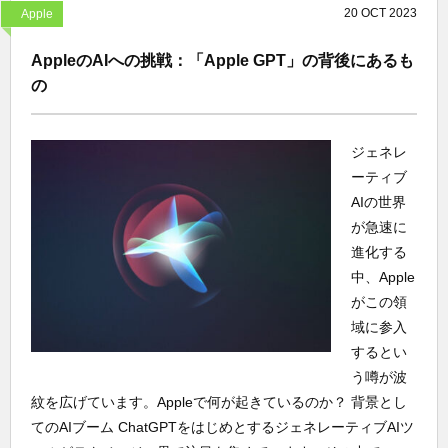
20
OCT
2023
Apple
AppleのAIへの挑戦：「Apple GPT」の背後にあるも
の
ジェネレ
ーティブ
AIの世界
が急速に
進化する
中、Apple
がこの領
域に参入
するとい
う噂が波
紋を広げています。Appleで何が起きているのか？ 背景とし
てのAIブーム ChatGPTをはじめとするジェネレーティブAIツ