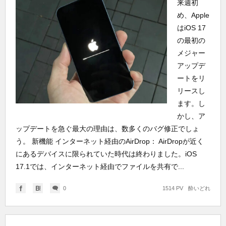
来週初
め、Apple
はiOS 17
の最初の
メジャー
アップデ
ートをリ
リースし
ます。し
かし、ア
ップデートを急ぐ最大の理由は、数多くのバグ修正でしょ
う。 新機能 インターネット経由のAirDrop： AirDropが近く
にあるデバイスに限られていた時代は終わりました。iOS
17.1では、インターネット経由でファイルを共有で...
0
1514 PV
酔いどれ