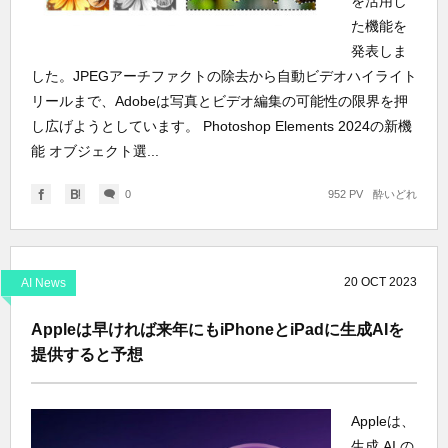
を活用し
た機能を
発表しま
した。JPEGアーチファクトの除去から自動ビデオハイライト
リールまで、Adobeは写真とビデオ編集の可能性の限界を押
し広げようとしています。 Photoshop Elements 2024の新機
能 オブジェクト選...
0
952 PV
酔いどれ
20
OCT
2023
AI News
Appleは早ければ来年にもiPhoneとiPadに生成AIを
提供すると予想
Appleは、
生成 AI の