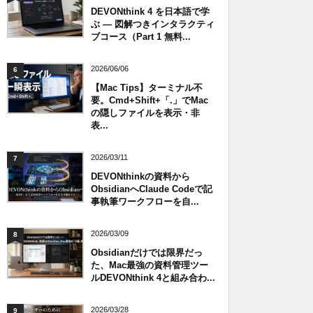
DEVONthink 4 を日本語で学
ぶ — 図解つきインタラクティ
ブコース（Part 1 無料...
2026/06/06
6
【Mac Tips】ターミナル不
要。Cmd+Shift+「.」でMac
の隠しファイルを表示・非
表...
2026/03/11
7
DEVONthinkの資料から
ObsidianへClaude Codeで記
事執筆ワークフローを自...
2026/03/09
8
Obsidianだけでは限界だっ
た、Mac最強の資料管理ツー
ルDEVONthink 4と組み合わ...
2026/03/28
9