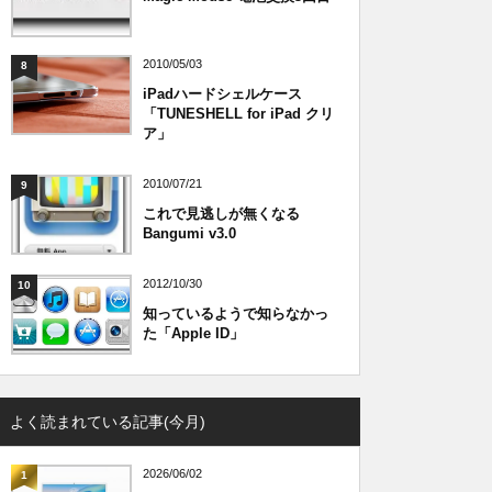
2010/05/03
8
iPadハードシェルケース
「TUNESHELL for iPad クリ
ア」
2010/07/21
9
これで見逃しが無くなる
Bangumi v3.0
2012/10/30
10
知っているようで知らなかっ
た「Apple ID」
よく読まれている記事(今月)
2026/06/02
1