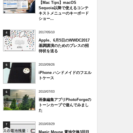
【Mac Tips】macOS
Sequoia以降で使えるコンテ
キストメニューのキーボード
ショー...
2017/05/10
4
Apple、6月5日のWWDC2017
基調講演のためのプレスの招
待状を送る
2010/09/26
5
iPhone ハンドメイドのフエル
トケース
2010/07/03
6
画像編集アプリPhotoForgeの
トーンカーブで遊んでみまし
た
2010/03/29
7
Magic Mouse 電池交換3回目