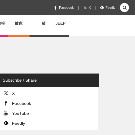
Facebook
X
Feedly
情報
健康
猫
JEEP
Subscribe / Share
X
Facebook
YouTube
Feedly