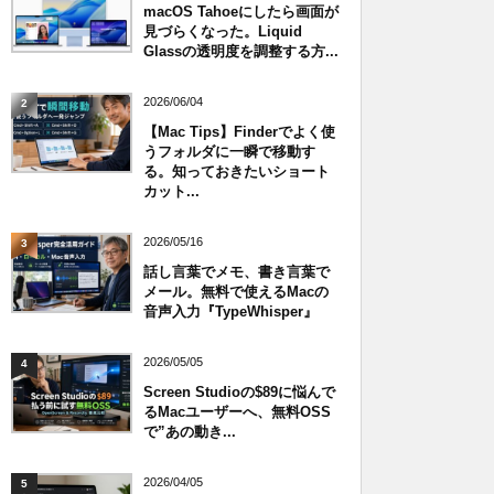
macOS Tahoeにしたら画面が
見づらくなった。Liquid
Glassの透明度を調整する方...
2026/06/04
2
【Mac Tips】Finderでよく使
うフォルダに一瞬で移動す
る。知っておきたいショート
カット...
2026/05/16
3
話し言葉でメモ、書き言葉で
メール。無料で使えるMacの
音声入力『TypeWhisper』
2026/05/05
4
Screen Studioの$89に悩んで
るMacユーザーへ、無料OSS
で”あの動き...
2026/04/05
5