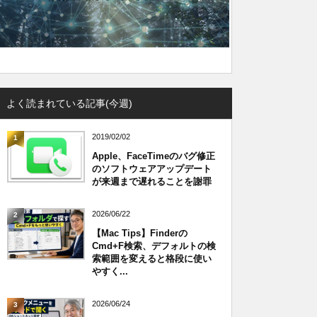
よく読まれている記事(今週)
2019/02/02
1
Apple、FaceTimeのバグ修正
のソフトウェアアップデート
が来週まで遅れることを謝罪
2026/06/22
2
【Mac Tips】Finderの
Cmd+F検索、デフォルトの検
索範囲を変えると格段に使い
やすく...
2026/06/24
3