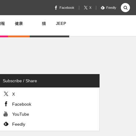
Facebook
X
Feedly
情報
健康
猫
JEEP
Subscribe / Share
X
Facebook
YouTube
Feedly