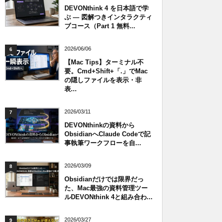
DEVONthink 4 を日本語で学
ぶ — 図解つきインタラクティ
ブコース（Part 1 無料...
2026/06/06
6
【Mac Tips】ターミナル不
要。Cmd+Shift+「.」でMac
の隠しファイルを表示・非
表...
2026/03/11
7
DEVONthinkの資料から
ObsidianへClaude Codeで記
事執筆ワークフローを自...
2026/03/09
8
Obsidianだけでは限界だっ
た、Mac最強の資料管理ツー
ルDEVONthink 4と組み合わ...
2026/03/27
9