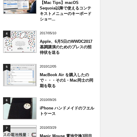
【Mac Tips】macOS
Sequoia以降で使えるコンテ
キストメニューのキーボード
ショー...
2017/05/10
4
Apple、6月5日のWWDC2017
基調講演のためのプレスの招
待状を送る
2010/12/05
5
MacBook Air を購入したの
で・・・その1・Mac同士の同
期を取る
2010/09/26
6
iPhone ハンドメイドのフエル
トケース
2010/03/29
7
Magic Mouse 電池交換3回目