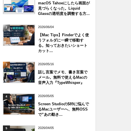
macOS Tahoeにしたら画面が
見づらくなった。Liquid
Glassの透明度を調整する方...
2026/06/04
2
【Mac Tips】Finderでよく使
うフォルダに一瞬で移動す
る。知っておきたいショート
カット...
2026/05/16
3
話し言葉でメモ、書き言葉で
メール。無料で使えるMacの
音声入力『TypeWhisper』
2026/05/05
4
Screen Studioの$89に悩んで
るMacユーザーへ、無料OSS
で”あの動き...
2026/04/05
5