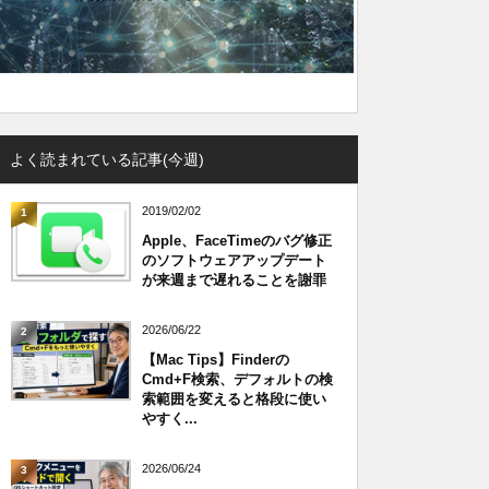
よく読まれている記事(今週)
2019/02/02
1
Apple、FaceTimeのバグ修正
のソフトウェアアップデート
が来週まで遅れることを謝罪
2026/06/22
2
【Mac Tips】Finderの
Cmd+F検索、デフォルトの検
索範囲を変えると格段に使い
やすく...
2026/06/24
3