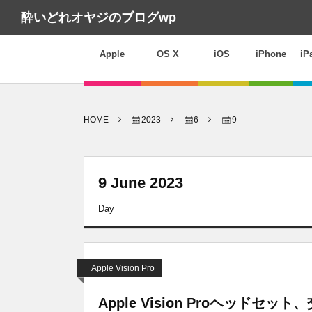
酔いどれオヤジのブログwp
Apple
OS X
iOS
iPhone
iP
HOME
2023
6
9
9 June 2023
Day
Apple Vision Pro
Apple Vision Proヘッド