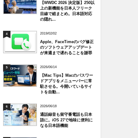
【WWDC 2026 決定版】250以
上の新機能を日本人フリーク
目線で総まとめ。日本語対応
の隠れ...
2019/02/02
4
Apple、FaceTimeのバグ修正
のソフトウェアアップデート
が来週まで遅れることを謝罪
2026/06/14
5
【Mac Tips】Macのパスワー
ドアプリをメニューバーに常
駐させる。今開いているサイ
トを自動...
2026/06/18
6
通話録音も留守番電話も日本
語に。iOS 27で地味に便利に
なる日本語機能