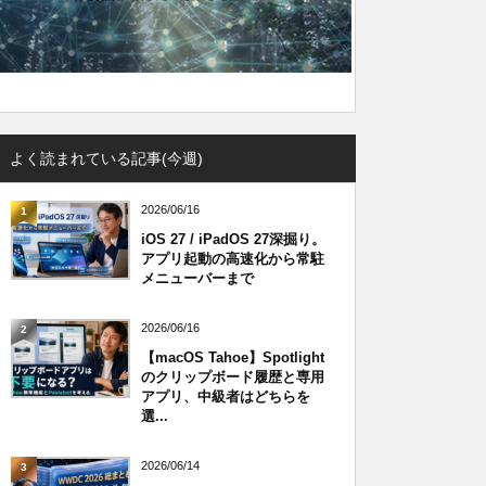
よく読まれている記事(今週)
2026/06/16
1
iOS 27 / iPadOS 27深掘り。
アプリ起動の高速化から常駐
メニューバーまで
2026/06/16
2
【macOS Tahoe】Spotlight
のクリップボード履歴と専用
アプリ、中級者はどちらを
選...
2026/06/14
3