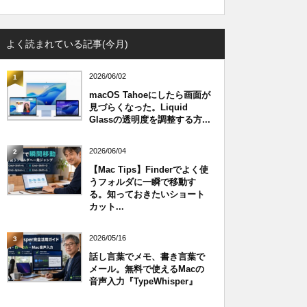
よく読まれている記事(今月)
2026/06/02
1
macOS Tahoeにしたら画面が
見づらくなった。Liquid
Glassの透明度を調整する方...
2026/06/04
2
【Mac Tips】Finderでよく使
うフォルダに一瞬で移動す
る。知っておきたいショート
カット...
2026/05/16
3
話し言葉でメモ、書き言葉で
メール。無料で使えるMacの
音声入力『TypeWhisper』