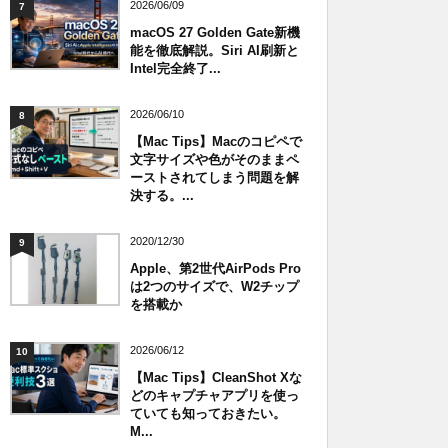
2026/06/09
7
macOS 27 Golden Gate新機
能を徹底解説。Siri AI刷新と
Intel完全終了...
2026/06/10
8
【Mac Tips】Macのコピペで
文字サイズや色がそのままペ
ーストされてしまう問題を解
決する。...
2020/12/30
9
Apple、第2世代AirPods Pro
は2つのサイズで、W2チップ
を搭載か
2026/06/12
10
【Mac Tips】CleanShot Xな
どのキャプチャアプリを使っ
ていても知っておきたい。
M...