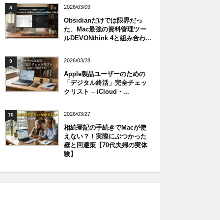
2026/03/09
8
Obsidianだけでは限界だっ
た、Mac最強の資料管理ツー
ルDEVONthink 4と組み合わ...
2026/03/28
9
Apple製品ユーザーのための
「デジタル終活」完全チェッ
クリスト – iCloud・...
2026/03/27
10
相続登記の手続きでMacが使
えない？！実際にぶつかった
壁と回避策【70代夫婦の実体
験】