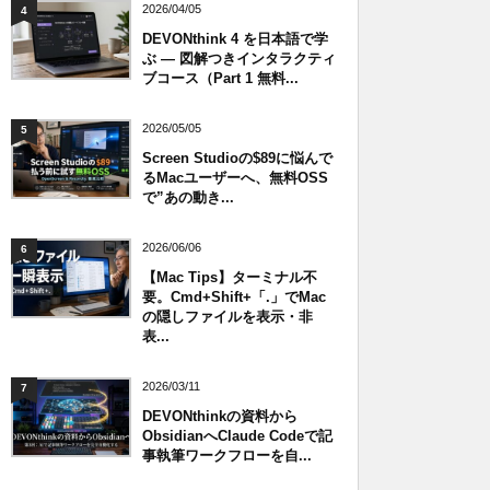
2026/04/05
4
DEVONthink 4 を日本語で学
ぶ — 図解つきインタラクティ
ブコース（Part 1 無料...
2026/05/05
5
Screen Studioの$89に悩んで
るMacユーザーへ、無料OSS
で”あの動き...
2026/06/06
6
【Mac Tips】ターミナル不
要。Cmd+Shift+「.」でMac
の隠しファイルを表示・非
表...
2026/03/11
7
DEVONthinkの資料から
ObsidianへClaude Codeで記
事執筆ワークフローを自...