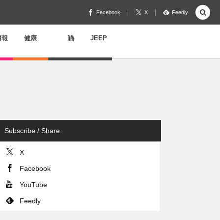
Facebook
X
Feedly
情報
健康
猫
JEEP
Subscribe / Share
X
Facebook
YouTube
Feedly