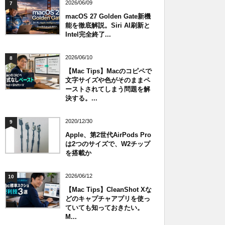
2026/06/09
7
macOS 27 Golden Gate新機
能を徹底解説。Siri AI刷新と
Intel完全終了...
2026/06/10
8
【Mac Tips】Macのコピペで
文字サイズや色がそのままペ
ーストされてしまう問題を解
決する。...
2020/12/30
9
Apple、第2世代AirPods Pro
は2つのサイズで、W2チップ
を搭載か
2026/06/12
10
【Mac Tips】CleanShot Xな
どのキャプチャアプリを使っ
ていても知っておきたい。
M...