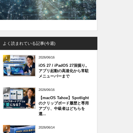
よく読まれている記事(今週)
2026/06/16
1
iOS 27 / iPadOS 27深掘り。
アプリ起動の高速化から常駐
メニューバーまで
2026/06/16
2
【macOS Tahoe】Spotlight
のクリップボード履歴と専用
アプリ、中級者はどちらを
選...
2026/06/14
3