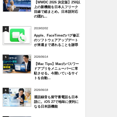
【WWDC 2026 決定版】250以
上の新機能を日本人フリーク
目線で総まとめ。日本語対応
の隠れ...
2019/02/02
4
Apple、FaceTimeのバグ修正
のソフトウェアアップデート
が来週まで遅れることを謝罪
2026/06/14
5
【Mac Tips】Macのパスワー
ドアプリをメニューバーに常
駐させる。今開いているサイ
トを自動...
2026/06/18
6
通話録音も留守番電話も日本
語に。iOS 27で地味に便利に
なる日本語機能