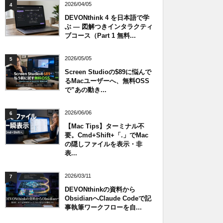
2026/04/05
4
DEVONthink 4 を日本語で学
ぶ — 図解つきインタラクティ
ブコース（Part 1 無料...
2026/05/05
5
Screen Studioの$89に悩んで
るMacユーザーへ、無料OSS
で”あの動き...
2026/06/06
6
【Mac Tips】ターミナル不
要。Cmd+Shift+「.」でMac
の隠しファイルを表示・非
表...
2026/03/11
7
DEVONthinkの資料から
ObsidianへClaude Codeで記
事執筆ワークフローを自...