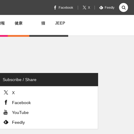
Facebook
X
Feedly
情報
健康
猫
JEEP
Subscribe / Share
X
Facebook
YouTube
Feedly