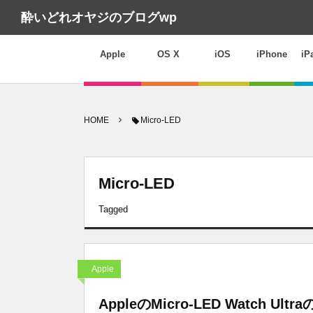
酔いどれオヤジのブログwp
Apple
OS X
iOS
iPhone
iP
HOME
Micro-LED
Micro-LED
Tagged
Apple
AppleのMicro-LED Watch U