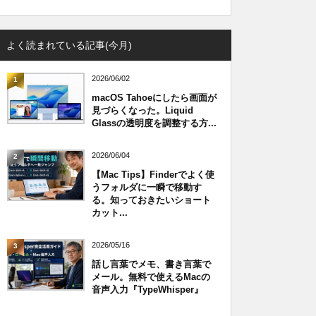
よく読まれている記事(今月)
2026/06/02
1
macOS Tahoeにしたら画面が
見づらくなった。Liquid
Glassの透明度を調整する方...
2026/06/04
2
【Mac Tips】Finderでよく使
うフォルダに一瞬で移動す
る。知っておきたいショート
カット...
2026/05/16
3
話し言葉でメモ、書き言葉で
メール。無料で使えるMacの
音声入力『TypeWhisper』