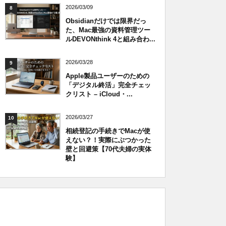
2026/03/09
8
Obsidianだけでは限界だっ
た、Mac最強の資料管理ツー
ルDEVONthink 4と組み合わ...
2026/03/28
9
Apple製品ユーザーのための
「デジタル終活」完全チェッ
クリスト – iCloud・...
2026/03/27
10
相続登記の手続きでMacが使
えない？！実際にぶつかった
壁と回避策【70代夫婦の実体
験】