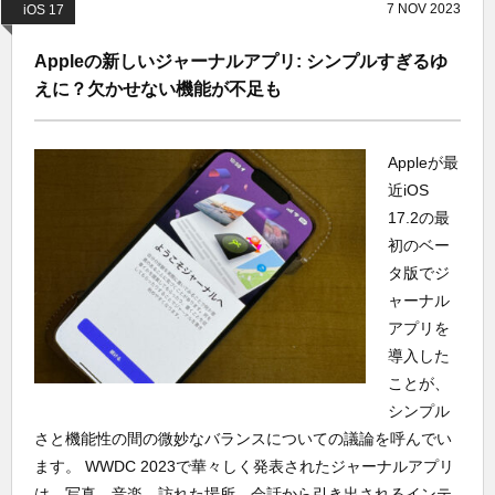
7
NOV
2023
iOS 17
Appleの新しいジャーナルアプリ: シンプルすぎるゆ
えに？欠かせない機能が不足も
Appleが最
近iOS
17.2の最
初のベー
タ版でジ
ャーナル
アプリを
導入した
ことが、
シンプル
さと機能性の間の微妙なバランスについての議論を呼んでい
ます。 WWDC 2023で華々しく発表されたジャーナルアプリ
は、写真、音楽、訪れた場所、会話から引き出されるインテ