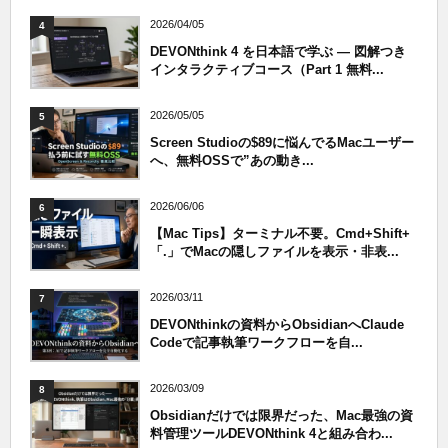
2026/04/05
4
DEVONthink 4 を日本語で学ぶ — 図解つき
インタラクティブコース（Part 1 無料...
2026/05/05
5
Screen Studioの$89に悩んでるMacユーザー
へ、無料OSSで”あの動き...
2026/06/06
6
【Mac Tips】ターミナル不要。Cmd+Shift+
「.」でMacの隠しファイルを表示・非表...
2026/03/11
7
DEVONthinkの資料からObsidianへClaude
Codeで記事執筆ワークフローを自...
2026/03/09
8
Obsidianだけでは限界だった、Mac最強の資
料管理ツールDEVONthink 4と組み合わ...