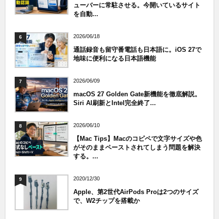
ューバーに常駐させる。今開いているサイト
を自動...
2026/06/18
6
通話録音も留守番電話も日本語に。iOS 27で
地味に便利になる日本語機能
2026/06/09
7
macOS 27 Golden Gate新機能を徹底解説。
Siri AI刷新とIntel完全終了...
2026/06/10
8
【Mac Tips】Macのコピペで文字サイズや色
がそのままペーストされてしまう問題を解決
する。...
2020/12/30
9
Apple、第2世代AirPods Proは2つのサイズ
で、W2チップを搭載か