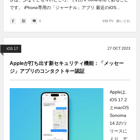
です。 iPhone専用の「ジャーナル」アプリ 最近のiOS...
0
938 PV
酔いどれ
27
OCT
2023
iOS 17
Appleが打ち出す新セキュリティ機能：「メッセー
ジ」アプリのコンタクトキー認証
Appleは、
iOS 17.2
とmacOS
Sonoma
14.2のリ
リースに
より、デ