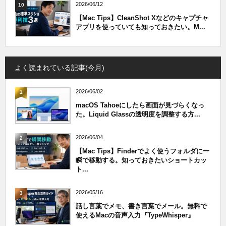
2026/06/12
10
【Mac Tips】CleanShot Xなどのキャプチャ
アプリを使っていても知っておきたい。M...
よく読まれている記事(今月)
2026/06/02
1
macOS Tahoeにしたら画面が見づらくなっ
た。Liquid Glassの透明度を調整する方...
2026/06/04
2
【Mac Tips】Finderでよく使うフォルダに一
瞬で移動する。知っておきたいショートカッ
ト...
2026/05/16
3
話し言葉でメモ、書き言葉でメール。無料で
使えるMacの音声入力『TypeWhisper』