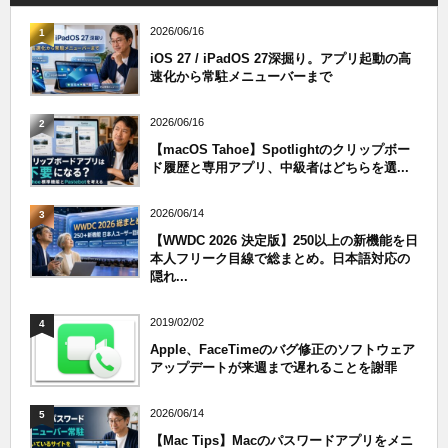
2026/06/16
1
iOS 27 / iPadOS 27深掘り。アプリ起動の高
速化から常駐メニューバーまで
2026/06/16
2
【macOS Tahoe】Spotlightのクリップボー
ド履歴と専用アプリ、中級者はどちらを選...
2026/06/14
3
【WWDC 2026 決定版】250以上の新機能を日
本人フリーク目線で総まとめ。日本語対応の
隠れ...
2019/02/02
4
Apple、FaceTimeのバグ修正のソフトウェア
アップデートが来週まで遅れることを謝罪
2026/06/14
5
【Mac Tips】Macのパスワードアプリをメニ