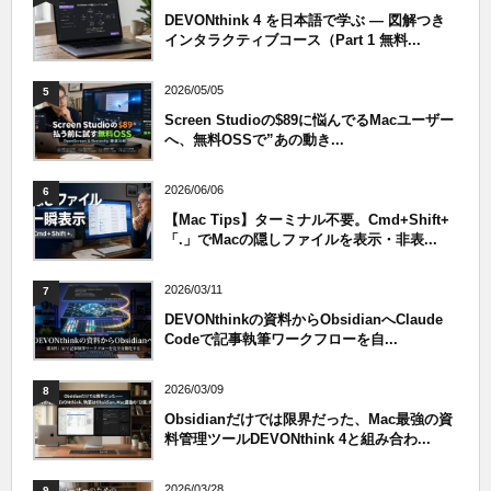
DEVONthink 4 を日本語で学ぶ — 図解つき
インタラクティブコース（Part 1 無料...
2026/05/05
5
Screen Studioの$89に悩んでるMacユーザー
へ、無料OSSで”あの動き...
2026/06/06
6
【Mac Tips】ターミナル不要。Cmd+Shift+
「.」でMacの隠しファイルを表示・非表...
2026/03/11
7
DEVONthinkの資料からObsidianへClaude
Codeで記事執筆ワークフローを自...
2026/03/09
8
Obsidianだけでは限界だった、Mac最強の資
料管理ツールDEVONthink 4と組み合わ...
2026/03/28
9