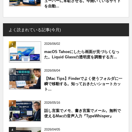
ューバーに常駐させる。今開いているサイト
を自動...
よく読まれている記事(今月)
2026/06/02
1
macOS Tahoeにしたら画面が見づらくなっ
た。Liquid Glassの透明度を調整する方...
2026/06/04
2
【Mac Tips】Finderでよく使うフォルダに一
瞬で移動する。知っておきたいショートカッ
ト...
2026/05/16
3
話し言葉でメモ、書き言葉でメール。無料で
使えるMacの音声入力『TypeWhisper』
2026/04/05
4