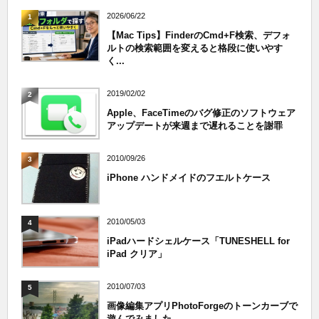
2026/06/22
1
【Mac Tips】FinderのCmd+F検索、デフォ
ルトの検索範囲を変えると格段に使いやす
く...
2019/02/02
2
Apple、FaceTimeのバグ修正のソフトウェア
アップデートが来週まで遅れることを謝罪
2010/09/26
3
iPhone ハンドメイドのフエルトケース
2010/05/03
4
iPadハードシェルケース「TUNESHELL for
iPad クリア」
2010/07/03
5
画像編集アプリPhotoForgeのトーンカーブで
遊んでみました