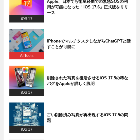
Apple、日本でも衛星経由での緊急SOSの利
用が可能になった「iOS 17.6」正式版をリリ
ース
iOS 17
iPhoneでマルチタスクしながらChatGPTと話
すことが可能に
AI Tools
削除された写真を復活させるiOS 17.5の稀な
バグをAppleが詳しく説明
iOS 17
古い削除済み写真が再出現するiOS 17.5の問
題
iOS 17