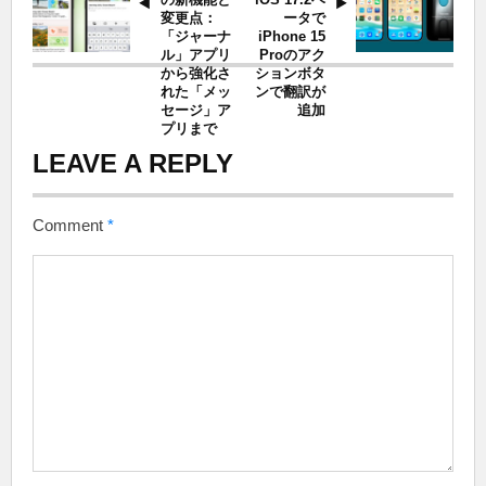
変更点：
ータで
「ジャーナ
iPhone 15
ル」アプリ
Proのアク
から強化さ
ションボタ
れた「メッ
ンで翻訳が
セージ」ア
追加
プリまで
LEAVE A REPLY
Comment
*