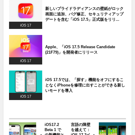
新しいプライドラディアンスの壁紙がロック
画面に追加、バグ修正、セキュリティアップ
デートを含む「iOS 17.5」正式版をリリ...
iOS 17
Apple、「iOS 17.5 Release Candidate
(21F79)」を開発者にリリース
iOS 17
iOS 17.5では、「探す」機能をオフにするこ
となくiPhoneを修理に出すことができる新し
いモードを導入
iOS 17
iOS17.2
言語の障壁
Beta 1 で
を越えて：
の新機能と
iOS 17.2ベ