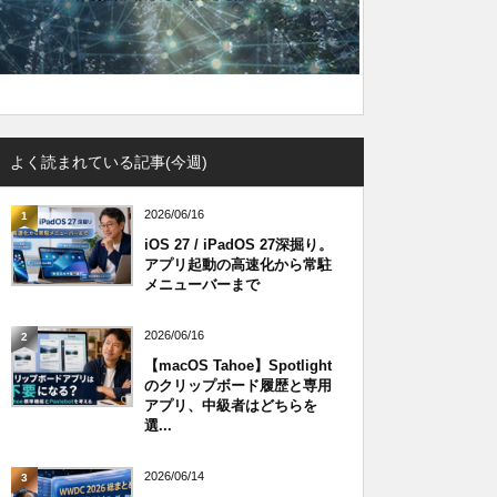
よく読まれている記事(今週)
2026/06/16
1
iOS 27 / iPadOS 27深掘り。
アプリ起動の高速化から常駐
メニューバーまで
2026/06/16
2
【macOS Tahoe】Spotlight
のクリップボード履歴と専用
アプリ、中級者はどちらを
選...
2026/06/14
3