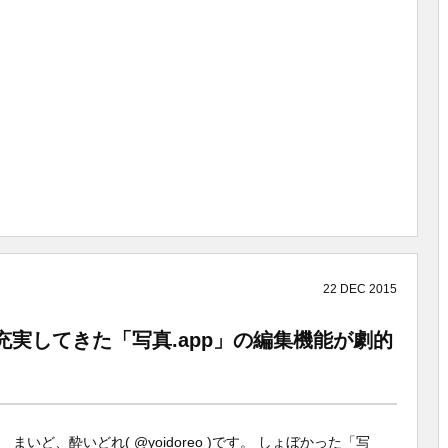
22
DEC
2015
充実してきた「写真.app」の編集機能が劇的
）
まいど、酔いどれ( @yoidoreo )です。 しょぼかった「写