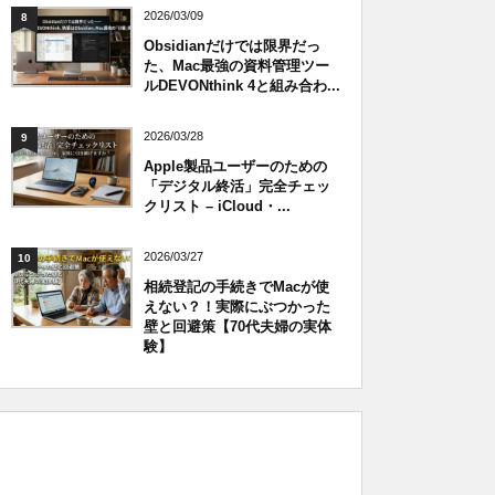
2026/03/09
8
Obsidianだけでは限界だっ
た、Mac最強の資料管理ツー
ルDEVONthink 4と組み合わ...
2026/03/28
9
Apple製品ユーザーのための
「デジタル終活」完全チェッ
クリスト – iCloud・...
2026/03/27
10
相続登記の手続きでMacが使
えない？！実際にぶつかった
壁と回避策【70代夫婦の実体
験】