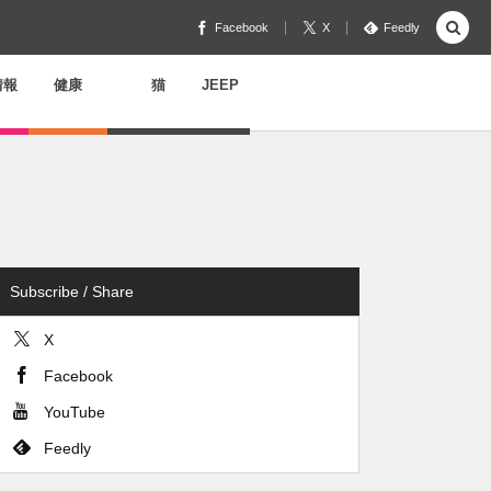
Facebook
X
Feedly
情報
健康
猫
JEEP
Subscribe / Share
X
Facebook
YouTube
Feedly