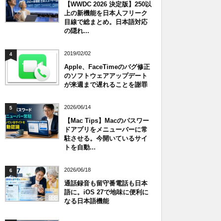
【WWDC 2026 決定版】250以
上の新機能を日本人フリーク
目線で総まとめ。日本語対応
の隠れ...
2019/02/02
4
Apple、FaceTimeのバグ修正
のソフトウェアアップデート
が来週まで遅れることを謝罪
2026/06/14
5
【Mac Tips】Macのパスワー
ドアプリをメニューバーに常
駐させる。今開いているサイ
トを自動...
2026/06/18
6
通話録音も留守番電話も日本
語に。iOS 27で地味に便利に
なる日本語機能