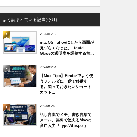
よく読まれている記事(今月)
2026/06/02
1
macOS Tahoeにしたら画面が
見づらくなった。Liquid
Glassの透明度を調整する方...
2026/06/04
2
【Mac Tips】Finderでよく使
うフォルダに一瞬で移動す
る。知っておきたいショート
カット...
2026/05/16
3
話し言葉でメモ、書き言葉で
メール。無料で使えるMacの
音声入力『TypeWhisper』