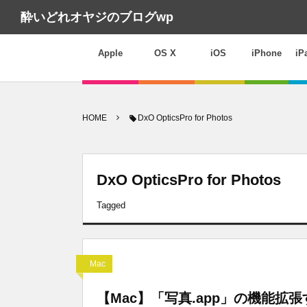
酔いどれオヤジのブログwp
Apple
OS X
iOS
iPhone
iP
HOME
DxO OpticsPro for Photos
DxO OpticsPro for Photos
Tagged
Mac
【Mac】「写真.app」の機能拡張する「