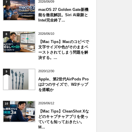
2026/06/09
7
macOS 27 Golden Gate新機
能を徹底解説。Siri AI刷新と
Intel完全終了...
2026/06/10
8
【Mac Tips】Macのコピペで
文字サイズや色がそのままペ
ーストされてしまう問題を解
決する。...
2020/12/30
9
Apple、第2世代AirPods Pro
は2つのサイズで、W2チップ
を搭載か
2026/06/12
10
【Mac Tips】CleanShot Xな
どのキャプチャアプリを使っ
ていても知っておきたい。
M...