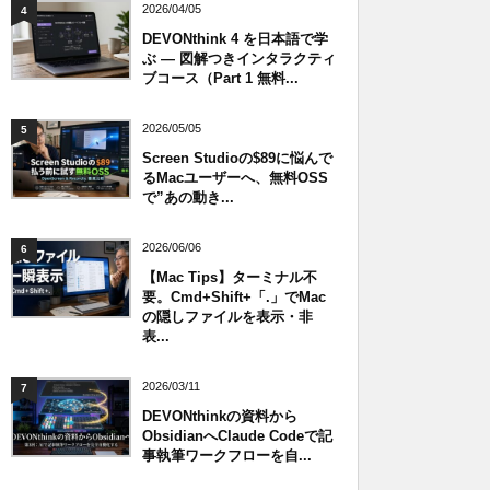
2026/04/05
4
DEVONthink 4 を日本語で学
ぶ — 図解つきインタラクティ
ブコース（Part 1 無料...
2026/05/05
5
Screen Studioの$89に悩んで
るMacユーザーへ、無料OSS
で”あの動き...
2026/06/06
6
【Mac Tips】ターミナル不
要。Cmd+Shift+「.」でMac
の隠しファイルを表示・非
表...
2026/03/11
7
DEVONthinkの資料から
ObsidianへClaude Codeで記
事執筆ワークフローを自...