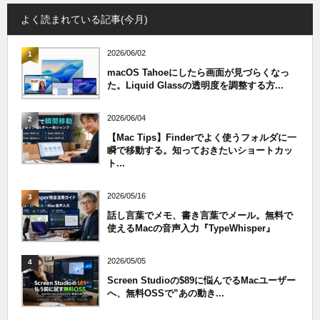
よく読まれている記事(今月)
2026/06/02
1
macOS Tahoeにしたら画面が見づらくなっ
た。Liquid Glassの透明度を調整する方...
2026/06/04
2
【Mac Tips】Finderでよく使うフォルダに一
瞬で移動する。知っておきたいショートカッ
ト...
2026/05/16
3
話し言葉でメモ、書き言葉でメール。無料で
使えるMacの音声入力『TypeWhisper』
2026/05/05
4
Screen Studioの$89に悩んでるMacユーザー
へ、無料OSSで”あの動き...