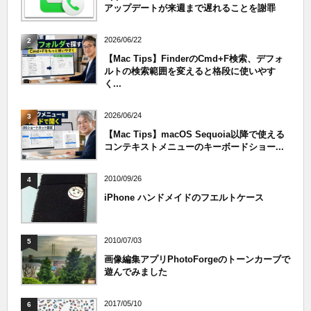
アップデートが来週まで遅れることを謝罪
2026/06/22
2
【Mac Tips】FinderのCmd+F検索、デフォ
ルトの検索範囲を変えると格段に使いやす
く...
2026/06/24
3
【Mac Tips】macOS Sequoia以降で使える
コンテキストメニューのキーボードショー...
2010/09/26
4
iPhone ハンドメイドのフエルトケース
2010/07/03
5
画像編集アプリPhotoForgeのトーンカーブで
遊んでみました
2017/05/10
6