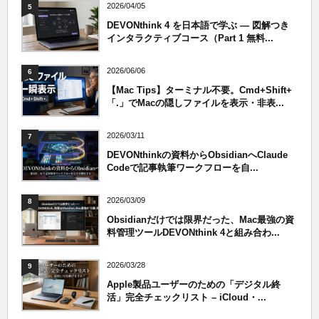
2026/04/05
5
DEVONthink 4 を日本語で学ぶ — 図解つき
インタラクティブコース（Part 1 無料...
2026/06/06
6
【Mac Tips】ターミナル不要。Cmd+Shift+
「.」でMacの隠しファイルを表示・非表...
2026/03/11
7
DEVONthinkの資料からObsidianへClaude
Codeで記事執筆ワークフローを自...
2026/03/09
8
Obsidianだけでは限界だった、Mac最強の資
料管理ツールDEVONthink 4と組み合わ...
2026/03/28
9
Apple製品ユーザーのための「デジタル終
活」完全チェックリスト – iCloud・...