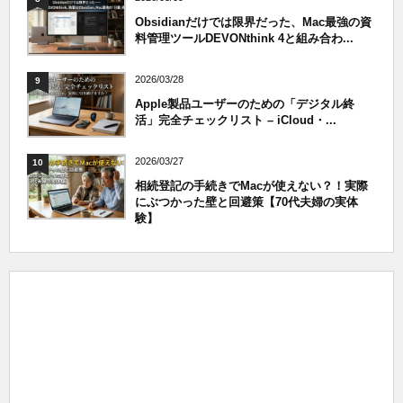
Obsidianだけでは限界だった、Mac最強の資
料管理ツールDEVONthink 4と組み合わ...
2026/03/28
9
Apple製品ユーザーのための「デジタル終
活」完全チェックリスト – iCloud・...
2026/03/27
10
相続登記の手続きでMacが使えない？！実際
にぶつかった壁と回避策【70代夫婦の実体
験】