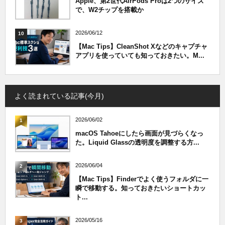
Apple、第2世代AirPods Proは2つのサイズ
で、W2チップを搭載か
2026/06/12
10
【Mac Tips】CleanShot Xなどのキャプチャ
アプリを使っていても知っておきたい。M...
よく読まれている記事(今月)
2026/06/02
1
macOS Tahoeにしたら画面が見づらくなっ
た。Liquid Glassの透明度を調整する方...
2026/06/04
2
【Mac Tips】Finderでよく使うフォルダに一
瞬で移動する。知っておきたいショートカッ
ト...
2026/05/16
3