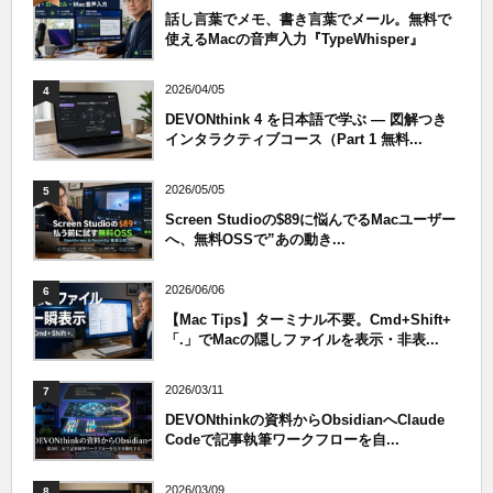
話し言葉でメモ、書き言葉でメール。無料で
使えるMacの音声入力『TypeWhisper』
2026/04/05
4
DEVONthink 4 を日本語で学ぶ — 図解つき
インタラクティブコース（Part 1 無料...
2026/05/05
5
Screen Studioの$89に悩んでるMacユーザー
へ、無料OSSで”あの動き...
2026/06/06
6
【Mac Tips】ターミナル不要。Cmd+Shift+
「.」でMacの隠しファイルを表示・非表...
2026/03/11
7
DEVONthinkの資料からObsidianへClaude
Codeで記事執筆ワークフローを自...
2026/03/09
8