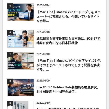
2026/06/14
5
【Mac Tips】Macのパスワードアプリをメニ
ューバーに常駐させる。今開いているサイト
を自動...
2026/06/18
6
通話録音も留守番電話も日本語に。iOS 27で
地味に便利になる日本語機能
2026/06/10
7
【Mac Tips】Macのコピペで文字サイズや色
がそのままペーストされてしまう問題を解決
する。...
2026/06/09
8
macOS 27 Golden Gate新機能を徹底解説。
Siri AI刷新とIntel完全終了...
2020/12/30
9