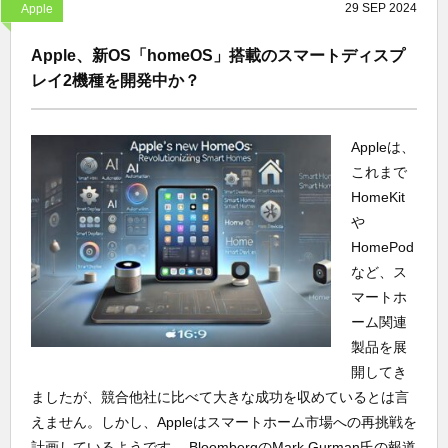
29
SEP
2024
Apple
Apple、新OS「homeOS」搭載のスマートディスプ
レイ2機種を開発中か？
Appleは、
これまで
HomeKit
や
HomePod
など、ス
マートホ
ーム関連
製品を展
開してき
ましたが、競合他社に比べて大きな成功を収めているとは言
えません。しかし、Appleはスマートホーム市場への再挑戦を
計画しているようです。 BloombergのMark Gurman氏の報道