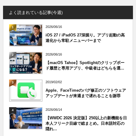
よく読まれている記事(今週)
2026/06/16
1
iOS 27 / iPadOS 27深掘り。アプリ起動の高
速化から常駐メニューバーまで
2026/06/16
2
【macOS Tahoe】Spotlightのクリップボー
ド履歴と専用アプリ、中級者はどちらを選...
2019/02/02
3
Apple、FaceTimeのバグ修正のソフトウェア
アップデートが来週まで遅れることを謝罪
2026/06/14
4
【WWDC 2026 決定版】250以上の新機能を日
本人フリーク目線で総まとめ。日本語対応の
隠れ...