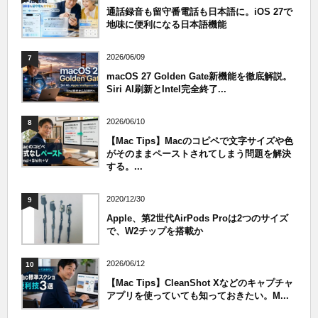
通話録音も留守番電話も日本語に。iOS 27で
地味に便利になる日本語機能
2026/06/09
7
macOS 27 Golden Gate新機能を徹底解説。
Siri AI刷新とIntel完全終了...
2026/06/10
8
【Mac Tips】Macのコピペで文字サイズや色
がそのままペーストされてしまう問題を解決
する。...
2020/12/30
9
Apple、第2世代AirPods Proは2つのサイズ
で、W2チップを搭載か
2026/06/12
10
【Mac Tips】CleanShot Xなどのキャプチャ
アプリを使っていても知っておきたい。M...