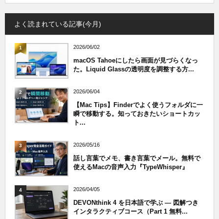
よく読まれている記事(今月)
2026/06/02
1
macOS Tahoeにしたら画面が見づらくなっ
た。Liquid Glassの透明度を調整する方...
2026/06/04
2
【Mac Tips】Finderでよく使うフォルダに一
瞬で移動する。知っておきたいショートカッ
ト...
2026/05/16
3
話し言葉でメモ、書き言葉でメール。無料で
使えるMacの音声入力『TypeWhisper』
2026/04/05
4
DEVONthink 4 を日本語で学ぶ — 図解つき
インタラクティブコース（Part 1 無料...