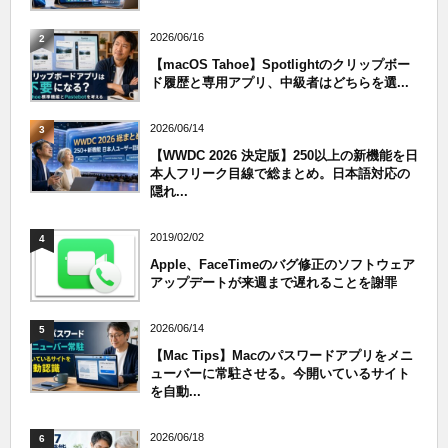
2026/06/16
2
【macOS Tahoe】Spotlightのクリップボー
ド履歴と専用アプリ、中級者はどちらを選...
2026/06/14
3
【WWDC 2026 決定版】250以上の新機能を日
本人フリーク目線で総まとめ。日本語対応の
隠れ...
2019/02/02
4
Apple、FaceTimeのバグ修正のソフトウェア
アップデートが来週まで遅れることを謝罪
2026/06/14
5
【Mac Tips】Macのパスワードアプリをメニ
ューバーに常駐させる。今開いているサイト
を自動...
2026/06/18
6