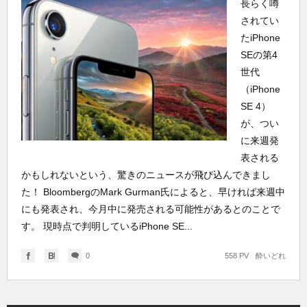
長らく噂
されてい
たiPhone
SEの第4
世代
（iPhone
SE 4）
が、つい
に来週発
表される
かもしれないという、驚きのニュースが飛び込んできまし
た！ BloombergのMark Gurman氏によると、早ければ来週中
にも発表され、今月中に発売される可能性があるとのことで
す。 現時点で判明しているiPhone SE...
0
558 PV
酔いどれ