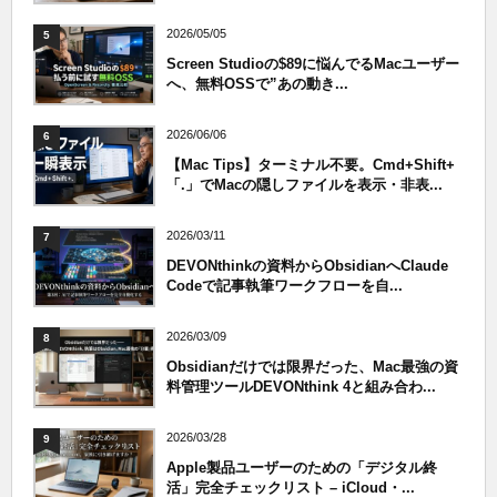
2026/05/05
5
Screen Studioの$89に悩んでるMacユーザー
へ、無料OSSで”あの動き...
2026/06/06
6
【Mac Tips】ターミナル不要。Cmd+Shift+
「.」でMacの隠しファイルを表示・非表...
2026/03/11
7
DEVONthinkの資料からObsidianへClaude
Codeで記事執筆ワークフローを自...
2026/03/09
8
Obsidianだけでは限界だった、Mac最強の資
料管理ツールDEVONthink 4と組み合わ...
2026/03/28
9
Apple製品ユーザーのための「デジタル終
活」完全チェックリスト – iCloud・...