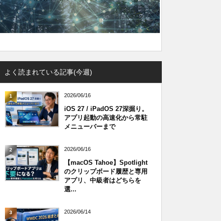
よく読まれている記事(今週)
2026/06/16
1
iOS 27 / iPadOS 27深掘り。
アプリ起動の高速化から常駐
メニューバーまで
2026/06/16
2
【macOS Tahoe】Spotlight
のクリップボード履歴と専用
アプリ、中級者はどちらを
選...
2026/06/14
3