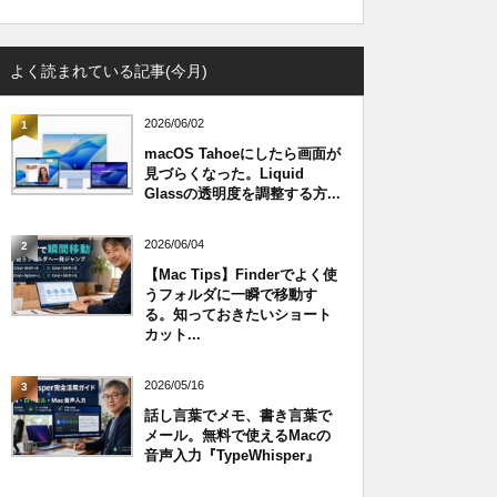
よく読まれている記事(今月)
2026/06/02
1
macOS Tahoeにしたら画面が
見づらくなった。Liquid
Glassの透明度を調整する方...
2026/06/04
2
【Mac Tips】Finderでよく使
うフォルダに一瞬で移動す
る。知っておきたいショート
カット...
2026/05/16
3
話し言葉でメモ、書き言葉で
メール。無料で使えるMacの
音声入力『TypeWhisper』