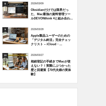
2026/03/09
8
Obsidianだけでは限界だっ
た、Mac最強の資料管理ツー
ルDEVONthink 4と組み合わ...
2026/03/28
9
Apple製品ユーザーのための
「デジタル終活」完全チェッ
クリスト – iCloud・...
2026/03/27
10
相続登記の手続きでMacが使
えない？！実際にぶつかった
壁と回避策【70代夫婦の実体
験】