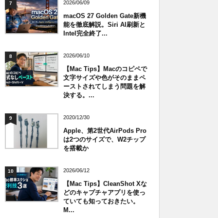
2026/06/09
7
macOS 27 Golden Gate新機
能を徹底解説。Siri AI刷新と
Intel完全終了...
2026/06/10
8
【Mac Tips】Macのコピペで
文字サイズや色がそのままペ
ーストされてしまう問題を解
決する。...
2020/12/30
9
Apple、第2世代AirPods Pro
は2つのサイズで、W2チップ
を搭載か
2026/06/12
10
【Mac Tips】CleanShot Xな
どのキャプチャアプリを使っ
ていても知っておきたい。
M...