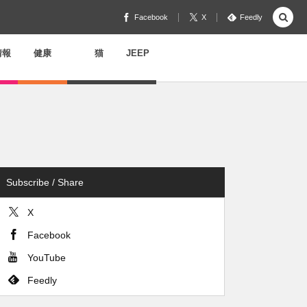
Facebook
X
Feedly
情報
健康
猫
JEEP
Subscribe / Share
X
Facebook
YouTube
Feedly