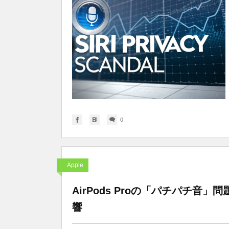
0
Apple
AirPods Proの「パチパチ音」
響