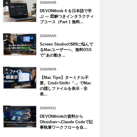
2026/04/05
4
DEVONthink 4 を日本語で学
ぶ — 図解つきインタラクティ
ブコース（Part 1 無料...
2026/05/05
5
Screen Studioの$89に悩んで
るMacユーザーへ、無料OSS
で”あの動き...
2026/06/06
6
【Mac Tips】ターミナル不
要。Cmd+Shift+「.」でMac
の隠しファイルを表示・非
表...
2026/03/11
7
DEVONthinkの資料から
ObsidianへClaude Codeで記
事執筆ワークフローを自...