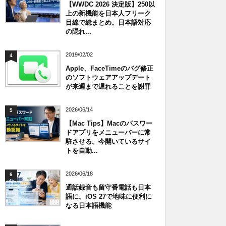
【WWDC 2026 決定版】250以
上の新機能を日本人フリーク
目線で総まとめ。日本語対応
の隠れ...
2019/02/02
4
Apple、FaceTimeのバグ修正
のソフトウェアアップデート
が来週まで遅れることを謝罪
2026/06/14
5
【Mac Tips】Macのパスワー
ドアプリをメニューバーに常
駐させる。今開いているサイ
トを自動...
2026/06/18
6
通話録音も留守番電話も日本
語に。iOS 27で地味に便利に
なる日本語機能