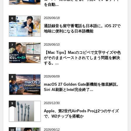
を自動...
2026/06/18
6
通話録音も留守番電話も日本語に。iOS 27で
地味に便利になる日本語機能
2026/06/10
7
【Mac Tips】Macのコピペで文字サイズや色
がそのままペーストされてしまう問題を解決
する。...
2026/06/09
8
macOS 27 Golden Gate新機能を徹底解説。
Siri AI刷新とIntel完全終了...
2020/12/30
9
Apple、第2世代AirPods Proは2つのサイズ
で、W2チップを搭載か
2026/06/12
10