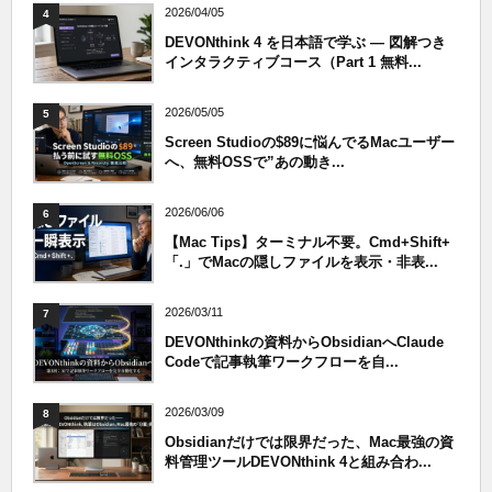
2026/04/05
4
DEVONthink 4 を日本語で学ぶ — 図解つき
インタラクティブコース（Part 1 無料...
2026/05/05
5
Screen Studioの$89に悩んでるMacユーザー
へ、無料OSSで”あの動き...
2026/06/06
6
【Mac Tips】ターミナル不要。Cmd+Shift+
「.」でMacの隠しファイルを表示・非表...
2026/03/11
7
DEVONthinkの資料からObsidianへClaude
Codeで記事執筆ワークフローを自...
2026/03/09
8
Obsidianだけでは限界だった、Mac最強の資
料管理ツールDEVONthink 4と組み合わ...