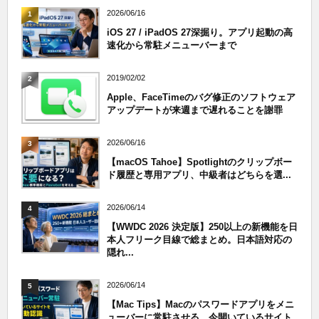
2026/06/16
1
iOS 27 / iPadOS 27深掘り。アプリ起動の高
速化から常駐メニューバーまで
2019/02/02
2
Apple、FaceTimeのバグ修正のソフトウェア
アップデートが来週まで遅れることを謝罪
2026/06/16
3
【macOS Tahoe】Spotlightのクリップボー
ド履歴と専用アプリ、中級者はどちらを選...
2026/06/14
4
【WWDC 2026 決定版】250以上の新機能を日
本人フリーク目線で総まとめ。日本語対応の
隠れ...
2026/06/14
5
【Mac Tips】Macのパスワードアプリをメニ
ューバーに常駐させる。今開いているサイト