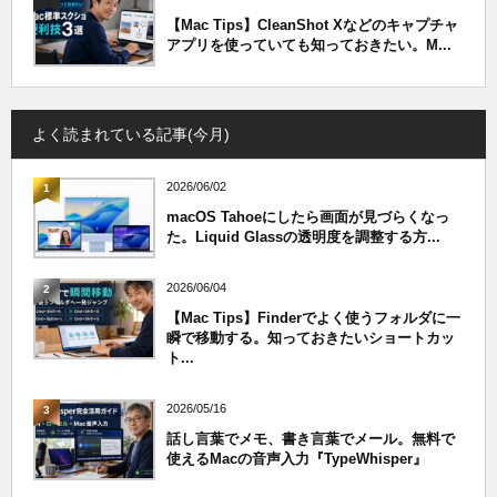
【Mac Tips】CleanShot Xなどのキャプチャ
アプリを使っていても知っておきたい。M...
よく読まれている記事(今月)
2026/06/02
1
macOS Tahoeにしたら画面が見づらくなっ
た。Liquid Glassの透明度を調整する方...
2026/06/04
2
【Mac Tips】Finderでよく使うフォルダに一
瞬で移動する。知っておきたいショートカッ
ト...
2026/05/16
3
話し言葉でメモ、書き言葉でメール。無料で
使えるMacの音声入力『TypeWhisper』