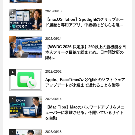
2026/06/16
2
【macOS Tahoe】Spotlightのクリップボー
ド履歴と専用アプリ、中級者はどちらを選...
2026/06/14
3
【WWDC 2026 決定版】250以上の新機能を日
本人フリーク目線で総まとめ。日本語対応の
隠れ...
2019/02/02
4
Apple、FaceTimeのバグ修正のソフトウェア
アップデートが来週まで遅れることを謝罪
2026/06/14
5
【Mac Tips】Macのパスワードアプリをメニ
ューバーに常駐させる。今開いているサイト
を自動...
2026/06/18
6