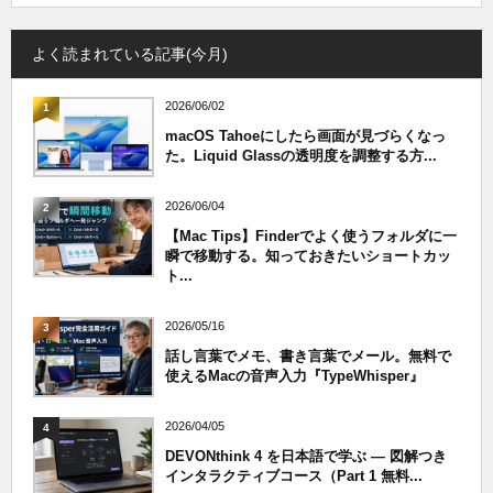
よく読まれている記事(今月)
2026/06/02
1
macOS Tahoeにしたら画面が見づらくなっ
た。Liquid Glassの透明度を調整する方...
2026/06/04
2
【Mac Tips】Finderでよく使うフォルダに一
瞬で移動する。知っておきたいショートカッ
ト...
2026/05/16
3
話し言葉でメモ、書き言葉でメール。無料で
使えるMacの音声入力『TypeWhisper』
2026/04/05
4
DEVONthink 4 を日本語で学ぶ — 図解つき
インタラクティブコース（Part 1 無料...