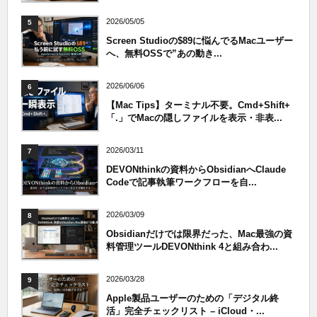
2026/05/05
5
Screen Studioの$89に悩んでるMacユーザー
へ、無料OSSで”あの動き...
2026/06/06
6
【Mac Tips】ターミナル不要。Cmd+Shift+
「.」でMacの隠しファイルを表示・非表...
2026/03/11
7
DEVONthinkの資料からObsidianへClaude
Codeで記事執筆ワークフローを自...
2026/03/09
8
Obsidianだけでは限界だった、Mac最強の資
料管理ツールDEVONthink 4と組み合わ...
2026/03/28
9
Apple製品ユーザーのための「デジタル終
活」完全チェックリスト – iCloud・...