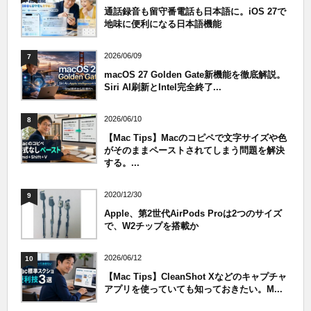
通話録音も留守番電話も日本語に。iOS 27で
地味に便利になる日本語機能
2026/06/09
7
macOS 27 Golden Gate新機能を徹底解説。
Siri AI刷新とIntel完全終了...
2026/06/10
8
【Mac Tips】Macのコピペで文字サイズや色
がそのままペーストされてしまう問題を解決
する。...
2020/12/30
9
Apple、第2世代AirPods Proは2つのサイズ
で、W2チップを搭載か
2026/06/12
10
【Mac Tips】CleanShot Xなどのキャプチャ
アプリを使っていても知っておきたい。M...