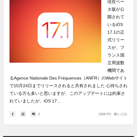
現在ベー
タ版が公
開されて
いるiOS
17.1の正
式リリー
スが、フ
ランス国
立周波数
機関であ
るAgence Nationale Des Fréquences（ANFR）のWebサイト
で10月24日までリリースされると共有されました 心待ちされ
ている方も多いと思いますが、このアップデートには約束さ
れていましたが、iOS 17...
0
1808 PV
酔いどれ