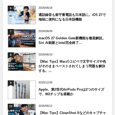
2026/06/18
6
通話録音も留守番電話も日本語に。iOS 27で
地味に便利になる日本語機能
2026/06/09
7
macOS 27 Golden Gate新機能を徹底解説。
Siri AI刷新とIntel完全終了...
2026/06/10
8
【Mac Tips】Macのコピペで文字サイズや色
がそのままペーストされてしまう問題を解決
する。...
2020/12/30
9
Apple、第2世代AirPods Proは2つのサイズ
で、W2チップを搭載か
2026/06/12
10
【Mac Tips】CleanShot Xなどのキャプチャ