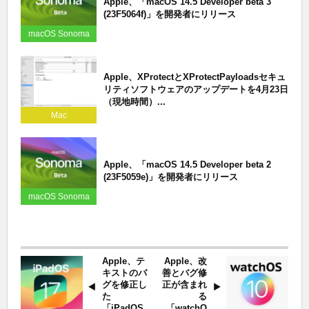
Apple、「macOS 14.5 Developer beta 3
(23F5064f)」を開発者にリリース
macOS Sonoma
Apple、XProtectとXProtectPayloadsセキュ
リティソフトウェアのアップデートを4月23日
（現地時間）...
Mac
Apple、「macOS 14.5 Developer beta 2
(23F5059e)」を開発者にリリース
macOS Sonoma
Apple、テ
Apple、改
キストのバ
善とバグ修
グを修正し
正が含まれ
た
る
「iPadOS
「watchO