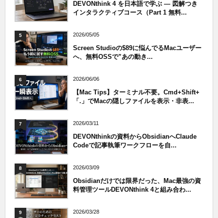
DEVONthink 4 を日本語で学ぶ — 図解つき
インタラクティブコース（Part 1 無料...
2026/05/05
5
Screen Studioの$89に悩んでるMacユーザー
へ、無料OSSで”あの動き...
2026/06/06
6
【Mac Tips】ターミナル不要。Cmd+Shift+
「.」でMacの隠しファイルを表示・非表...
2026/03/11
7
DEVONthinkの資料からObsidianへClaude
Codeで記事執筆ワークフローを自...
2026/03/09
8
Obsidianだけでは限界だった、Mac最強の資
料管理ツールDEVONthink 4と組み合わ...
2026/03/28
9