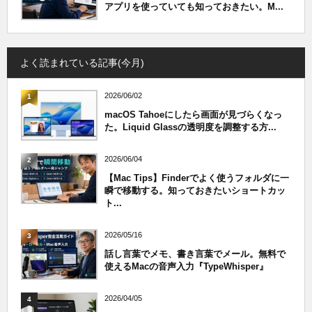
アプリを使っていても知っておきたい。M...
よく読まれている記事(今月)
2026/06/02
1
macOS Tahoeにしたら画面が見づらくなっ
た。Liquid Glassの透明度を調整する方...
2026/06/04
2
【Mac Tips】Finderでよく使うフォルダに一
瞬で移動する。知っておきたいショートカッ
ト...
2026/05/16
3
話し言葉でメモ、書き言葉でメール。無料で
使えるMacの音声入力『TypeWhisper』
2026/04/05
4