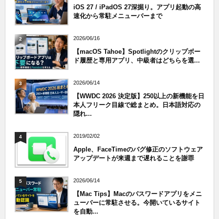
iOS 27 / iPadOS 27深掘り。アプリ起動の高
速化から常駐メニューバーまで
2026/06/16
2
【macOS Tahoe】Spotlightのクリップボー
ド履歴と専用アプリ、中級者はどちらを選...
2026/06/14
3
【WWDC 2026 決定版】250以上の新機能を日
本人フリーク目線で総まとめ。日本語対応の
隠れ...
2019/02/02
4
Apple、FaceTimeのバグ修正のソフトウェア
アップデートが来週まで遅れることを謝罪
2026/06/14
5
【Mac Tips】Macのパスワードアプリをメニ
ューバーに常駐させる。今開いているサイト
を自動...