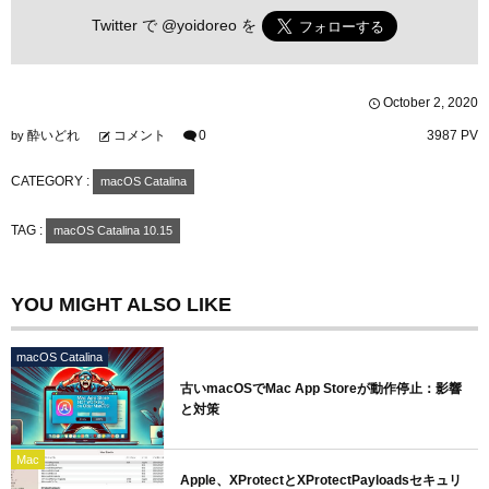
Twitter で
@yoidoreo
を
October
2
,
2020
酔いどれ
コメント
0
3987 PV
by
CATEGORY :
macOS Catalina
TAG :
macOS Catalina 10.15
YOU MIGHT ALSO LIKE
macOS Catalina
古いmacOSでMac App Storeが動作停止：影響
と対策
Mac
Apple、XProtectとXProtectPayloadsセキュリ