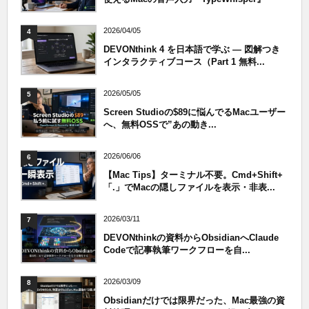
2026/04/05
4
DEVONthink 4 を日本語で学ぶ — 図解つき
インタラクティブコース（Part 1 無料...
2026/05/05
5
Screen Studioの$89に悩んでるMacユーザー
へ、無料OSSで”あの動き...
2026/06/06
6
【Mac Tips】ターミナル不要。Cmd+Shift+
「.」でMacの隠しファイルを表示・非表...
2026/03/11
7
DEVONthinkの資料からObsidianへClaude
Codeで記事執筆ワークフローを自...
2026/03/09
8
Obsidianだけでは限界だった、Mac最強の資