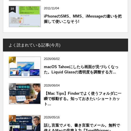
2011/11/04
10
iPhoneのSMS、MMS、iMessageの違いを把
握して使いこなそう!
よく読まれている記事(今月)
2026/06/02
1
macOS Tahoeにしたら画面が見づらくなっ
た。Liquid Glassの透明度を調整する方...
2026/06/04
2
【Mac Tips】Finderでよく使うフォルダに一
瞬で移動する。知っておきたいショートカッ
ト...
2026/05/16
3
話し言葉でメモ、書き言葉でメール。無料で
使えるMacの音声入力『TypeWhisper』