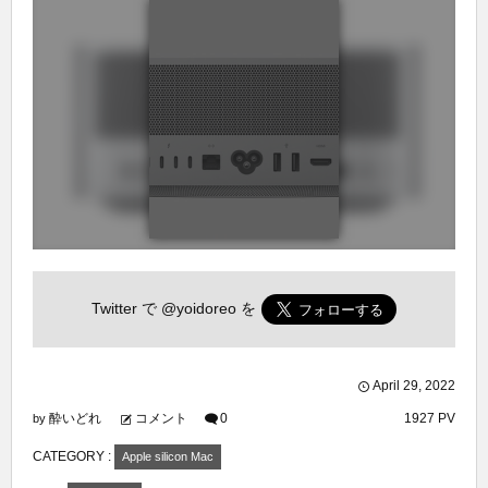
Twitter で
@yoidoreo
を
April
29
,
2022
酔いどれ
コメント
0
1927 PV
by
CATEGORY :
Apple silicon Mac