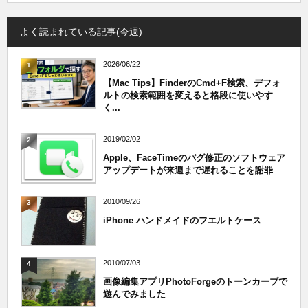
よく読まれている記事(今週)
2026/06/22
1
【Mac Tips】FinderのCmd+F検索、デフォ
ルトの検索範囲を変えると格段に使いやす
く...
2019/02/02
2
Apple、FaceTimeのバグ修正のソフトウェア
アップデートが来週まで遅れることを謝罪
2010/09/26
3
iPhone ハンドメイドのフエルトケース
2010/07/03
4
画像編集アプリPhotoForgeのトーンカーブで
遊んでみました