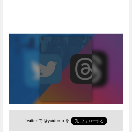
Twitter で
@yoidoreo
を