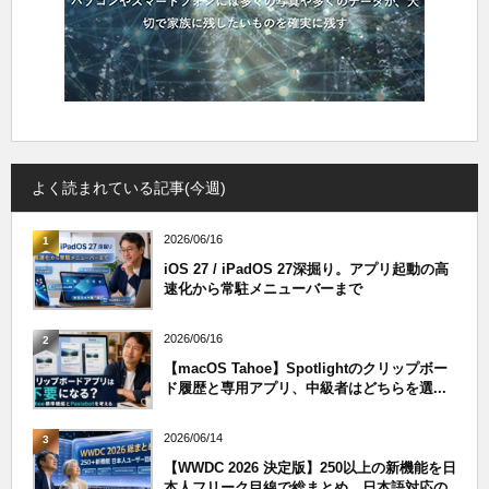
よく読まれている記事(今週)
2026/06/16
1
iOS 27 / iPadOS 27深掘り。アプリ起動の高
速化から常駐メニューバーまで
2026/06/16
2
【macOS Tahoe】Spotlightのクリップボー
ド履歴と専用アプリ、中級者はどちらを選...
2026/06/14
3
【WWDC 2026 決定版】250以上の新機能を日
本人フリーク目線で総まとめ。日本語対応の