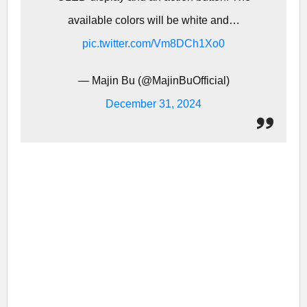
available colors will be white and…
pic.twitter.com/Vm8DCh1Xo0
— Majin Bu (@MajinBuOfficial)
December 31, 2024