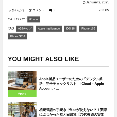
January
2
,
2025
酔いどれ
コメント
0
733 PV
by
CATEGORY :
iPhone
TAG :
A18チップ
Apple Intelligence
iOS 18
iPhone 16E
iPhone SE 4
YOU MIGHT ALSO LIKE
Apple製品ユーザーのための「デジタル終
活」完全チェックリスト – iCloud・Apple
Account・...
Apple
相続登記の手続きでMacが使えない？！実際
にぶつかった壁と回避策【70代夫婦の実体