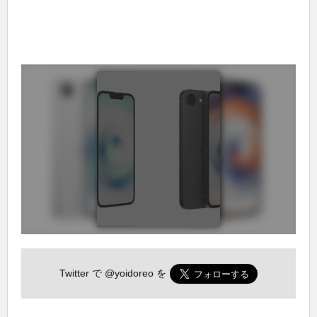
Twitter で
@yoidoreo
を