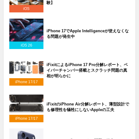
験】
iOS
iPhone 17でApple Intelligenceが使えなくな
る問題が発生中
iOS 26
iFixitによるiPhone 17 Pro分解レポート、ベ
イパーチャンバー搭載とスクラッチ問題の真
相が明らかに
iPhone 17/17
Air/17 Pro
iFixitのiPhone Air分解レポート、薄型設計で
も修理性を犠牲にしないAppleの工夫
iPhone 17/17
Air/17 Pro