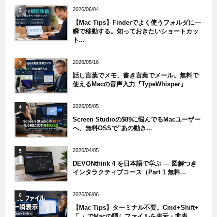
2026/06/04
2
【Mac Tips】Finderでよく使うフォルダに一
瞬で移動する。知っておきたいショートカッ
ト...
2026/05/16
3
話し言葉でメモ、書き言葉でメール。無料で
使えるMacの音声入力『TypeWhisper』
2026/05/05
4
Screen Studioの$89に悩んでるMacユーザー
へ、無料OSSで”あの動き...
2026/04/05
5
DEVONthink 4 を日本語で学ぶ — 図解つき
インタラクティブコース（Part 1 無料...
2026/06/06
6
【Mac Tips】ターミナル不要。Cmd+Shift+
「.」でMacの隠しファイルを表示・非表...