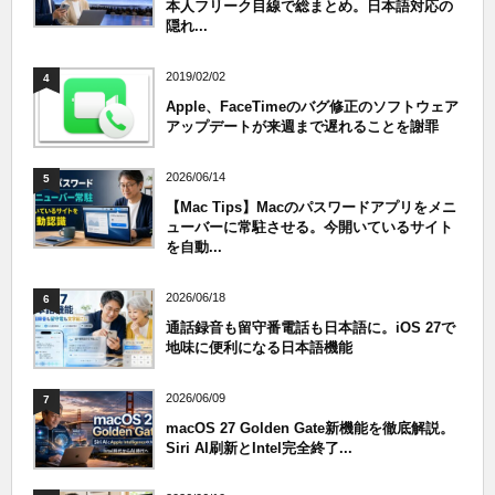
本人フリーク目線で総まとめ。日本語対応の
隠れ...
2019/02/02
4
Apple、FaceTimeのバグ修正のソフトウェア
アップデートが来週まで遅れることを謝罪
2026/06/14
5
【Mac Tips】Macのパスワードアプリをメニ
ューバーに常駐させる。今開いているサイト
を自動...
2026/06/18
6
通話録音も留守番電話も日本語に。iOS 27で
地味に便利になる日本語機能
2026/06/09
7
macOS 27 Golden Gate新機能を徹底解説。
Siri AI刷新とIntel完全終了...