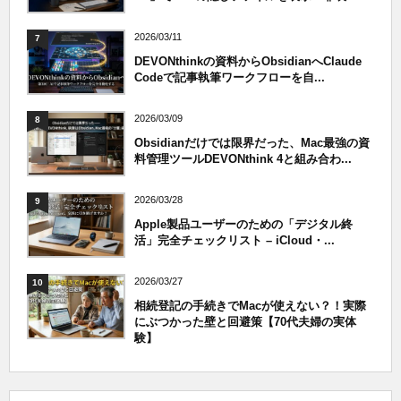
2026/03/11
7
DEVONthinkの資料からObsidianへClaude
Codeで記事執筆ワークフローを自...
2026/03/09
8
Obsidianだけでは限界だった、Mac最強の資
料管理ツールDEVONthink 4と組み合わ...
2026/03/28
9
Apple製品ユーザーのための「デジタル終
活」完全チェックリスト – iCloud・...
2026/03/27
10
相続登記の手続きでMacが使えない？！実際
にぶつかった壁と回避策【70代夫婦の実体
験】