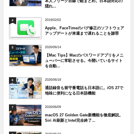
本人フリーク目線で総まとめ。日本語対応の
隠れ...
2019/02/02
4
Apple、FaceTimeのバグ修正のソフトウェア
アップデートが来週まで遅れることを謝罪
2026/06/14
5
【Mac Tips】Macのパスワードアプリをメニ
ューバーに常駐させる。今開いているサイト
を自動...
2026/06/18
6
通話録音も留守番電話も日本語に。iOS 27で
地味に便利になる日本語機能
2026/06/09
7
macOS 27 Golden Gate新機能を徹底解説。
Siri AI刷新とIntel完全終了...
2026/06/10