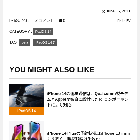
June
15
,
2021
酔いどれ
コメント
0
1169 PV
by
CATEGORY :
iPadOS 14
TAG :
beta
iPadOS 14.7
YOU MIGHT ALSO LIKE
iPhone 14の衛星通信は、Qualcomm製モデ
ムとAppleが独自に設計したRFコンポーネン
トにより対応
iPadOS 14
iPhone 14 Plusの予約状況はiPhone 13 mini
より悪く、製品戦略は失敗か