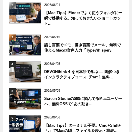
2026/06/04
2
【Mac Tips】Finderでよく使うフォルダに一
瞬で移動する。知っておきたいショートカッ
ト...
2026/05/16
3
話し言葉でメモ、書き言葉でメール。無料で
使えるMacの音声入力『TypeWhisper』
2026/04/05
4
DEVONthink 4 を日本語で学ぶ — 図解つき
インタラクティブコース（Part 1 無料...
2026/05/05
5
Screen Studioの$89に悩んでるMacユーザー
へ、無料OSSで”あの動き...
2026/06/06
6
【Mac Tips】ターミナル不要。Cmd+Shift+
「.」でMacの隠しファイルを表示・非表...