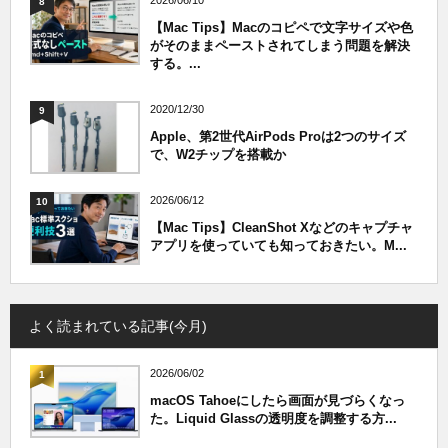
8
【Mac Tips】Macのコピペで文字サイズや色
がそのままペーストされてしまう問題を解決
する。...
2020/12/30
9
Apple、第2世代AirPods Proは2つのサイズ
で、W2チップを搭載か
2026/06/12
10
【Mac Tips】CleanShot Xなどのキャプチャ
アプリを使っていても知っておきたい。M...
よく読まれている記事(今月)
2026/06/02
1
macOS Tahoeにしたら画面が見づらくなっ
た。Liquid Glassの透明度を調整する方...