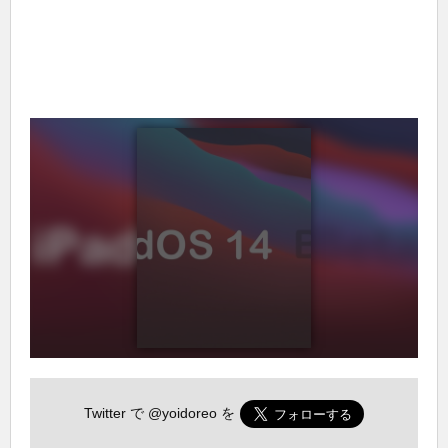
Twitter で
@yoidoreo
を