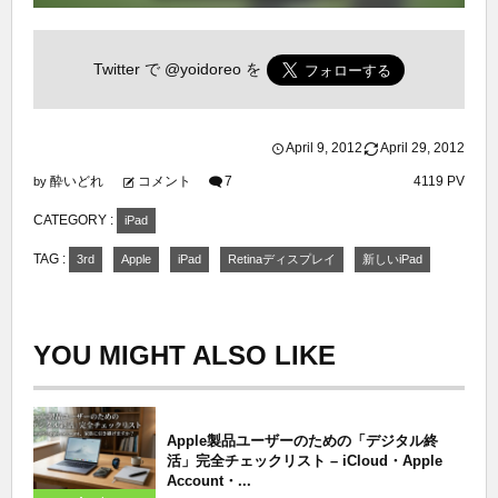
Twitter で
@yoidoreo
を
April
9
,
2012
April
29
,
2012
酔いどれ
コメント
7
4119 PV
by
CATEGORY :
iPad
TAG :
3rd
Apple
iPad
Retinaディスプレイ
新しいiPad
YOU MIGHT ALSO LIKE
Apple製品ユーザーのための「デジタル終
活」完全チェックリスト – iCloud・Apple
Account・...