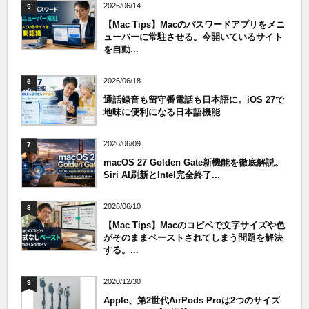
2026/06/14
5
【Mac Tips】Macのパスワードアプリをメニ
ューバーに常駐させる。今開いているサイト
を自動...
2026/06/18
6
通話録音も留守番電話も日本語に。iOS 27で
地味に便利になる日本語機能
2026/06/09
7
macOS 27 Golden Gate新機能を徹底解説。
Siri AI刷新とIntel完全終了...
2026/06/10
8
【Mac Tips】Macのコピペで文字サイズや色
がそのままペーストされてしまう問題を解決
する。...
2020/12/30
9
Apple、第2世代AirPods Proは2つのサイズ