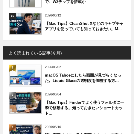
で、W2チップを搭載か
2026/06/12
10
【Mac Tips】CleanShot Xなどのキャプチャ
アプリを使っていても知っておきたい。M...
よく読まれている記事(今月)
2026/06/02
1
macOS Tahoeにしたら画面が見づらくなっ
た。Liquid Glassの透明度を調整する方...
2026/06/04
2
【Mac Tips】Finderでよく使うフォルダに一
瞬で移動する。知っておきたいショートカッ
ト...
2026/05/16
3