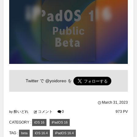
Twitter で
@yoidoreo
を
March
31
,
2023
酔いどれ
コメント
0
973 PV
by
CATEGORY :
iOS 16
iPadOS 16
TAG :
beta
iOS 16.4
iPadOS 16.4