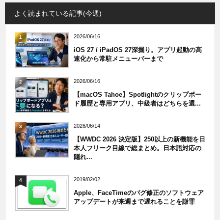
よく読まれている記事(今週)
2026/06/16
1
iOS 27 / iPadOS 27深掘り。アプリ起動の高
速化から常駐メニューバーまで
2026/06/16
2
【macOS Tahoe】Spotlightのクリップボー
ド履歴と専用アプリ、中級者はどちらを選...
2026/06/14
3
【WWDC 2026 決定版】250以上の新機能を日
本人フリーク目線で総まとめ。日本語対応の
隠れ...
2019/02/02
4
Apple、FaceTimeのバグ修正のソフトウェア
アップデートが来週まで遅れることを謝罪