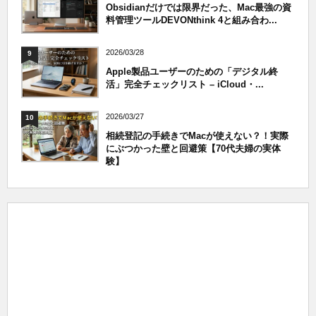
Obsidianだけでは限界だった、Mac最強の資
料管理ツールDEVONthink 4と組み合わ...
2026/03/28
9
Apple製品ユーザーのための「デジタル終
活」完全チェックリスト – iCloud・...
2026/03/27
10
相続登記の手続きでMacが使えない？！実際
にぶつかった壁と回避策【70代夫婦の実体
験】