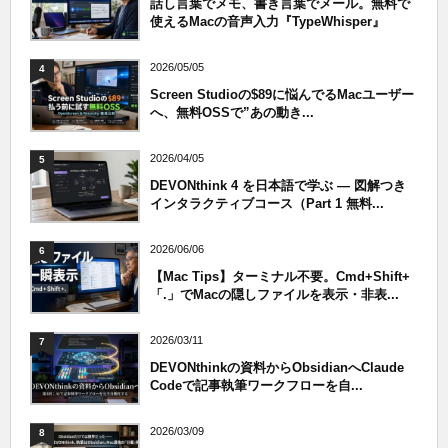
話し言葉でメモ、書き言葉でメール。無料で
使えるMacの音声入力『TypeWhisper』
2026/05/05
4
Screen Studioの$89に悩んでるMacユーザー
へ、無料OSSで”あの動き...
2026/04/05
5
DEVONthink 4 を日本語で学ぶ — 図解つき
インタラクティブコース（Part 1 無料...
2026/06/06
6
【Mac Tips】ターミナル不要。Cmd+Shift+
「.」でMacの隠しファイルを表示・非表...
2026/03/11
7
DEVONthinkの資料からObsidianへClaude
Codeで記事執筆ワークフローを自...
2026/03/09
8