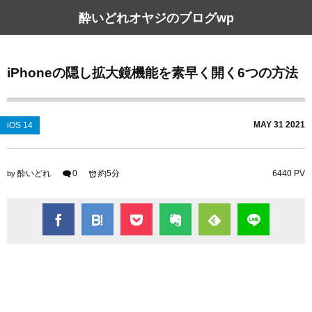
酔いどれオヤジのブログwp
iPhoneの隠し拡大鏡機能を素早く開く6つの方法
MAY
31
2021
iOS 14
酔いどれ
0
約5分
6440 PV
by