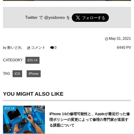
Twitter で
@yoidoreo
を
May
31
,
2021
酔いどれ
コメント
0
6440 PV
by
CATEGORY :
iOS 14
TAG :
iOS
iPhone
YOU MIGHT ALSO LIKE
iOS 14
iPhone 14の修理可能性と、Appleが最近行った修
理ポリシーの変更によって修理の専門家が直面す
る課題について