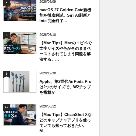
2026/06/09
7
macOS 27 Golden Gate新機
能を徹底解説。Siri AI刷新と
Intel完全終了...
2026/06/10
8
【Mac Tips】Macのコピペで
文字サイズや色がそのままペ
ーストされてしまう問題を解
決する。...
2020/12/30
9
Apple、第2世代AirPods Pro
は2つのサイズで、W2チップ
を搭載か
2026/06/12
10
【Mac Tips】CleanShot Xな
どのキャプチャアプリを使っ
ていても知っておきたい。
M...