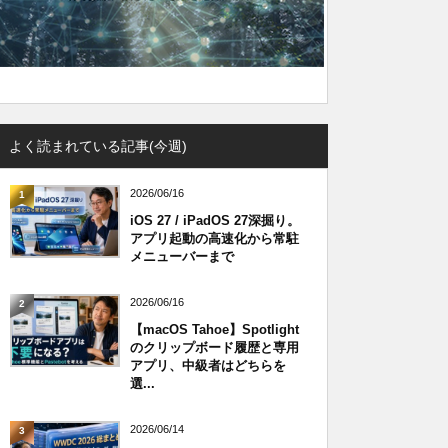
よく読まれている記事(今週)
2026/06/16
1
iOS 27 / iPadOS 27深掘り。
アプリ起動の高速化から常駐
メニューバーまで
2026/06/16
2
【macOS Tahoe】Spotlight
のクリップボード履歴と専用
アプリ、中級者はどちらを
選...
2026/06/14
3