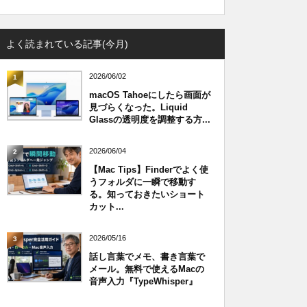
よく読まれている記事(今月)
2026/06/02
1
macOS Tahoeにしたら画面が
見づらくなった。Liquid
Glassの透明度を調整する方...
2026/06/04
2
【Mac Tips】Finderでよく使
うフォルダに一瞬で移動す
る。知っておきたいショート
カット...
2026/05/16
3
話し言葉でメモ、書き言葉で
メール。無料で使えるMacの
音声入力『TypeWhisper』