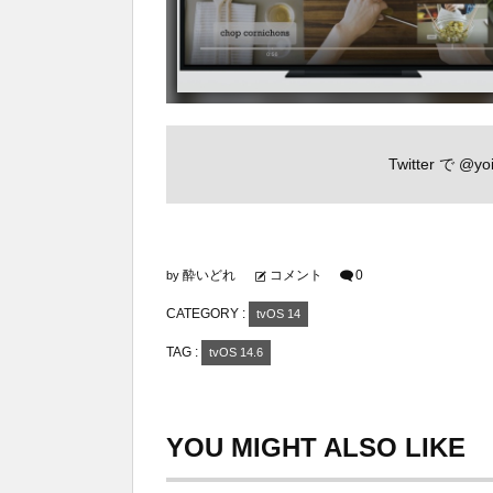
Twitter で
@yoi
酔いどれ
コメント
0
by
CATEGORY :
tvOS 14
TAG :
tvOS 14.6
YOU MIGHT ALSO LIKE