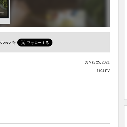
doreo
を
May
25
,
2021
1104 PV