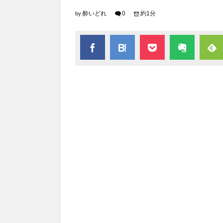
酔いどれ
0
約1分
by