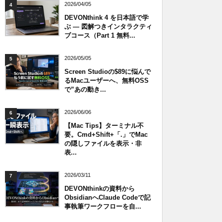
2026/04/05
4
DEVONthink 4 を日本語で学
ぶ — 図解つきインタラクティ
ブコース（Part 1 無料...
2026/05/05
5
Screen Studioの$89に悩んで
るMacユーザーへ、無料OSS
で”あの動き...
2026/06/06
6
【Mac Tips】ターミナル不
要。Cmd+Shift+「.」でMac
の隠しファイルを表示・非
表...
2026/03/11
7
DEVONthinkの資料から
ObsidianへClaude Codeで記
事執筆ワークフローを自...