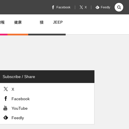
Facebook
X
Feedly
情報
健康
猫
JEEP
Subscribe / Share
X
Facebook
YouTube
Feedly