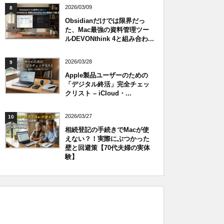
2026/03/09
8
Obsidianだけでは限界だっ
た、Mac最強の資料管理ツー
ルDEVONthink 4と組み合わ...
2026/03/28
9
Apple製品ユーザーのための
「デジタル終活」完全チェッ
クリスト – iCloud・...
2026/03/27
10
相続登記の手続きでMacが使
えない？！実際にぶつかった
壁と回避策【70代夫婦の実体
験】