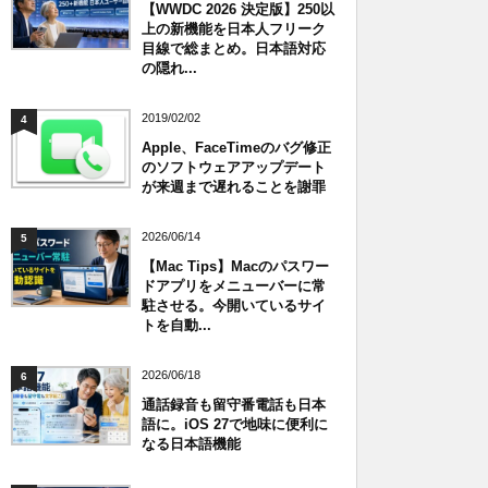
【WWDC 2026 決定版】250以
上の新機能を日本人フリーク
目線で総まとめ。日本語対応
の隠れ...
2019/02/02
4
Apple、FaceTimeのバグ修正
のソフトウェアアップデート
が来週まで遅れることを謝罪
2026/06/14
5
【Mac Tips】Macのパスワー
ドアプリをメニューバーに常
駐させる。今開いているサイ
トを自動...
2026/06/18
6
通話録音も留守番電話も日本
語に。iOS 27で地味に便利に
なる日本語機能