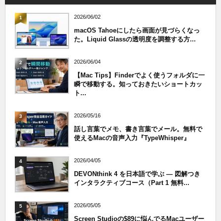
2026/06/02
1
macOS Tahoeにしたら画面が見づらくなっ
た。Liquid Glassの透明度を調整する方...
2026/06/04
2
【Mac Tips】Finderでよく使うフォルダに一
瞬で移動する。知っておきたいショートカッ
ト...
2026/05/16
3
話し言葉でメモ、書き言葉でメール。無料で
使えるMacの音声入力『TypeWhisper』
2026/04/05
4
DEVONthink 4 を日本語で学ぶ — 図解つき
インタラクティブコース（Part 1 無料...
2026/05/05
5
Screen Studioの$89に悩んでるMacユーザー