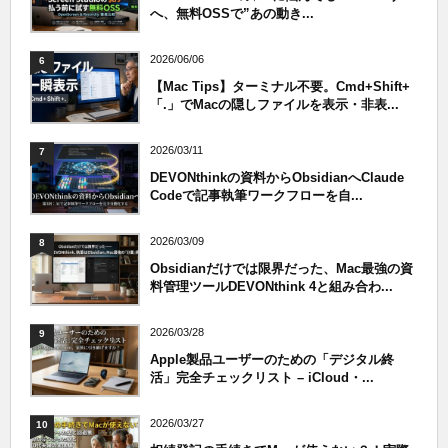
へ、無料OSSで”あの動き...
2026/06/06
6
【Mac Tips】ターミナル不要。Cmd+Shift+
「.」でMacの隠しファイルを表示・非表...
2026/03/11
7
DEVONthinkの資料からObsidianへClaude
Codeで記事執筆ワークフローを自...
2026/03/09
8
Obsidianだけでは限界だった、Mac最強の資
料管理ツールDEVONthink 4と組み合わ...
2026/03/28
9
Apple製品ユーザーのための「デジタル終
活」完全チェックリスト – iCloud・...
2026/03/27
10