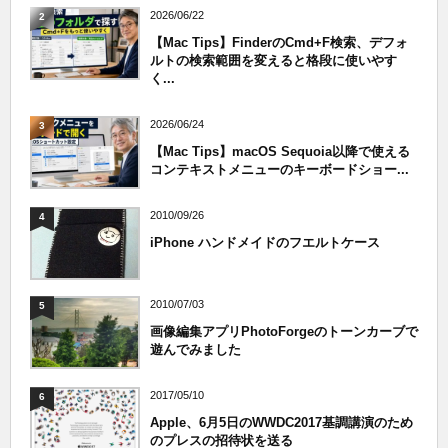
2026/06/22
2
【Mac Tips】FinderのCmd+F検索、デフォ
ルトの検索範囲を変えると格段に使いやす
く...
2026/06/24
3
【Mac Tips】macOS Sequoia以降で使える
コンテキストメニューのキーボードショー...
2010/09/26
4
iPhone ハンドメイドのフエルトケース
2010/07/03
5
画像編集アプリPhotoForgeのトーンカーブで
遊んでみました
2017/05/10
6
Apple、6月5日のWWDC2017基調講演のため
のプレスの招待状を送る