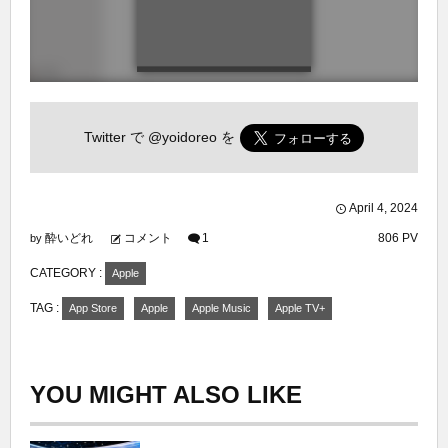
Twitter で
@yoidoreo
を
April
4
,
2024
酔いどれ
コメント
1
806 PV
by
CATEGORY :
Apple
TAG :
App Store
Apple
Apple Music
Apple TV+
YOU MIGHT ALSO LIKE