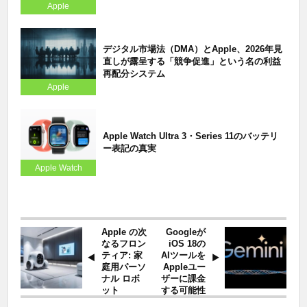
Apple
デジタル市場法（DMA）とApple、2026年見
直しが露呈する「競争促進」という名の利益
再配分システム
Apple
Apple Watch Ultra 3・Series 11のバッテリ
ー表記の真実
Apple Watch
Apple の次
Googleが
なるフロン
iOS 18の
ティア: 家
AIツールを
庭用パーソ
Appleユー
ナル ロボ
ザーに課金
ット
する可能性