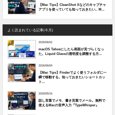
【Mac Tips】CleanShot Xなどのキャプチャ
アプリを使っていても知っておきたい。M...
よく読まれている記事(今月)
2026/06/02
1
macOS Tahoeにしたら画面が見づらくなっ
た。Liquid Glassの透明度を調整する方...
2026/06/04
2
【Mac Tips】Finderでよく使うフォルダに一
瞬で移動する。知っておきたいショートカッ
ト...
2026/05/16
3
話し言葉でメモ、書き言葉でメール。無料で
使えるMacの音声入力『TypeWhisper』