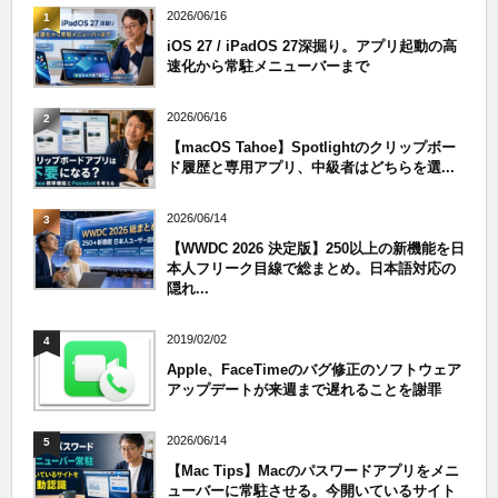
2026/06/16
1
iOS 27 / iPadOS 27深掘り。アプリ起動の高
速化から常駐メニューバーまで
2026/06/16
2
【macOS Tahoe】Spotlightのクリップボー
ド履歴と専用アプリ、中級者はどちらを選...
2026/06/14
3
【WWDC 2026 決定版】250以上の新機能を日
本人フリーク目線で総まとめ。日本語対応の
隠れ...
2019/02/02
4
Apple、FaceTimeのバグ修正のソフトウェア
アップデートが来週まで遅れることを謝罪
2026/06/14
5
【Mac Tips】Macのパスワードアプリをメニ
ューバーに常駐させる。今開いているサイト