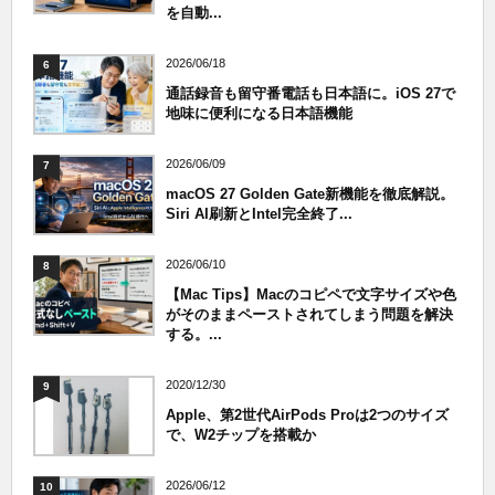
を自動...
2026/06/18
6
通話録音も留守番電話も日本語に。iOS 27で
地味に便利になる日本語機能
2026/06/09
7
macOS 27 Golden Gate新機能を徹底解説。
Siri AI刷新とIntel完全終了...
2026/06/10
8
【Mac Tips】Macのコピペで文字サイズや色
がそのままペーストされてしまう問題を解決
する。...
2020/12/30
9
Apple、第2世代AirPods Proは2つのサイズ
で、W2チップを搭載か
2026/06/12
10