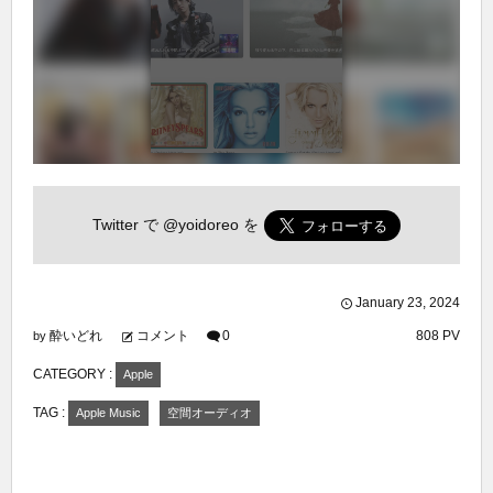
Twitter で
@yoidoreo
を
January
23
,
2024
酔いどれ
コメント
0
808 PV
by
CATEGORY :
Apple
TAG :
Apple Music
空間オーディオ