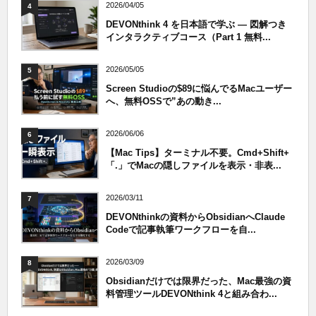
2026/04/05
4
DEVONthink 4 を日本語で学ぶ — 図解つき
インタラクティブコース（Part 1 無料...
2026/05/05
5
Screen Studioの$89に悩んでるMacユーザー
へ、無料OSSで”あの動き...
2026/06/06
6
【Mac Tips】ターミナル不要。Cmd+Shift+
「.」でMacの隠しファイルを表示・非表...
2026/03/11
7
DEVONthinkの資料からObsidianへClaude
Codeで記事執筆ワークフローを自...
2026/03/09
8
Obsidianだけでは限界だった、Mac最強の資
料管理ツールDEVONthink 4と組み合わ...