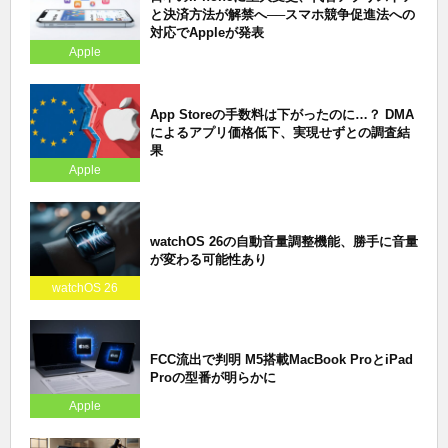
と決済方法が解禁へ──スマホ競争促進法への
対応でAppleが発表
Apple
App Storeの手数料は下がったのに…？ DMA
によるアプリ価格低下、実現せずとの調査結
果
Apple
watchOS 26の自動音量調整機能、勝手に音量
が変わる可能性あり
watchOS 26
FCC流出で判明 M5搭載MacBook ProとiPad
Proの型番が明らかに
Apple