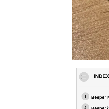
INDE
Beepe
Beepe