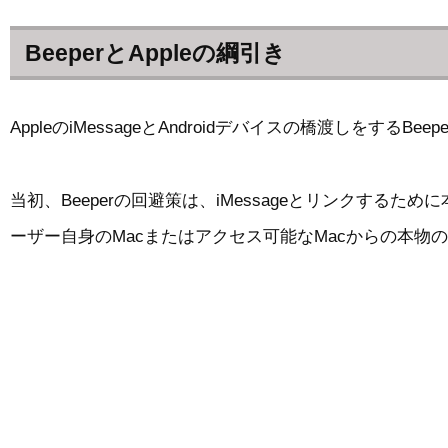
BeeperとAppleの綱引き
AppleのiMessageとAndroidデバイスの橋渡しをす
当初、Beeperの回避策は、iMessageとリンクするために
ーザー自身のMacまたはアクセス可能なMacからの本