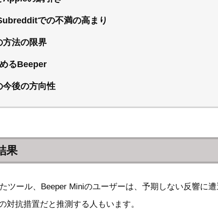
r Subredditでの不満の高まり
rの方法の限界
るBeeper
rの今後の方向性
結果
れたツール、Beeper Miniのユーザーは、予期しない反響に
leの対抗措置だと推測する人もいます。