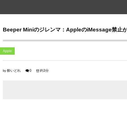
Beeper Miniのジレンマ：AppleのiMessage
Apple
酔いどれ
0
約3分
by