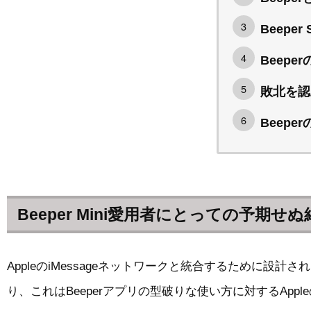
Beepe
Beepe
敗北を認め
Beepe
Beeper Mini愛用者にとっての予期せぬ
AppleのiMessageネットワークと統合するために設計さ
り、これはBeeperアプリの型破りな使い方に対するApp