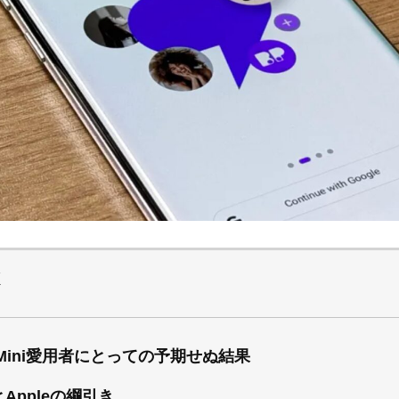
X
r Mini愛用者にとっての予期せぬ結果
rとAppleの綱引き