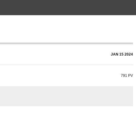
JAN
15
2024
791 PV