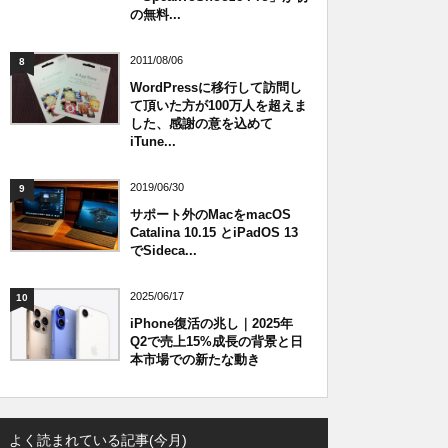
の無料...
2011/08/06
8
WordPressに移行して訪問し
て頂いた方が100万人を超えま
した、感謝の意を込めて
iTune...
2019/06/30
9
サポート外のMacをmacOS
Catalina 10.15 とiPadOS 13
でSideca...
2025/06/17
10
iPhone復活の兆し｜2025年
Q2で売上15%成長の背景と日
本市場での新たな動き
よく読まれている記事(今月)