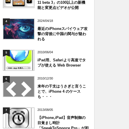
11 beta 3」の100以上の新機
能と変更点ビデオが公開
2024/04/18
4
最近のiPhoneスパイウェア攻
撃の背後に中国の関与が疑わ
れる
2010/06/04
5
iPad用、Safariより高速でタ
ブが使える Web Browser
2010/12/30
6
来年の干支はうさぎと言うこ
とで、iPhone 4 のケース
も・・・
2013/08/05
7
【iPhone,iPad】音声制御の
目覚まし時計
「SpeakToSnooze Pro」が初