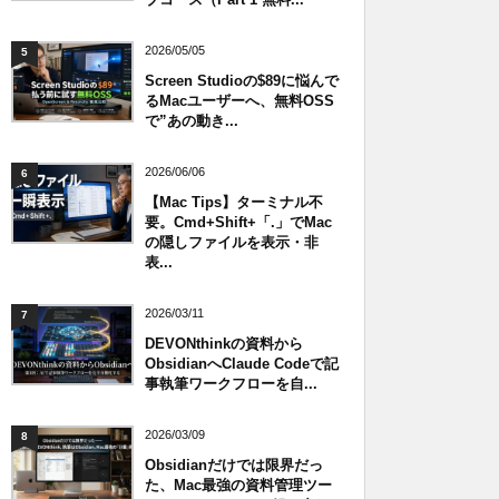
2026/05/05
5
Screen Studioの$89に悩んで
るMacユーザーへ、無料OSS
で”あの動き...
2026/06/06
6
【Mac Tips】ターミナル不
要。Cmd+Shift+「.」でMac
の隠しファイルを表示・非
表...
2026/03/11
7
DEVONthinkの資料から
ObsidianへClaude Codeで記
事執筆ワークフローを自...
2026/03/09
8
Obsidianだけでは限界だっ
た、Mac最強の資料管理ツー