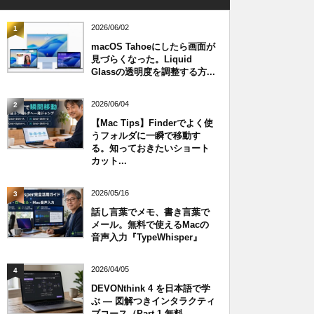
2026/06/02
1
macOS Tahoeにしたら画面が
見づらくなった。Liquid
Glassの透明度を調整する方...
2026/06/04
2
【Mac Tips】Finderでよく使
うフォルダに一瞬で移動す
る。知っておきたいショート
カット...
2026/05/16
3
話し言葉でメモ、書き言葉で
メール。無料で使えるMacの
音声入力『TypeWhisper』
2026/04/05
4
DEVONthink 4 を日本語で学
ぶ — 図解つきインタラクティ
ブコース（Part 1 無料...