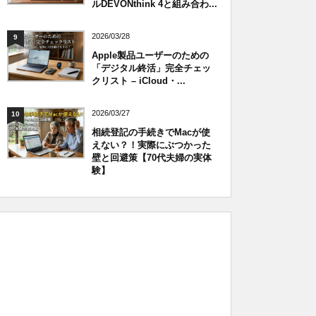
ルDEVONthink 4と組み合わ...
2026/03/28
9
Apple製品ユーザーのための
「デジタル終活」完全チェッ
クリスト – iCloud・...
2026/03/27
10
相続登記の手続きでMacが使
えない？！実際にぶつかった
壁と回避策【70代夫婦の実体
験】