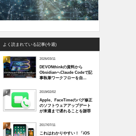
よく読まれている記事(今週)
2026/03/11
1
DEVONthinkの資料から
ObsidianへClaude Codeで記
事執筆ワークフローを自...
2019/02/02
2
Apple、FaceTimeのバグ修正
のソフトウェアアップデート
が来週まで遅れることを謝罪
2017/07/11
3
これはわかりやすい！「iOS