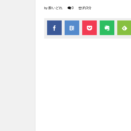
酔いどれ
0
約3分
by