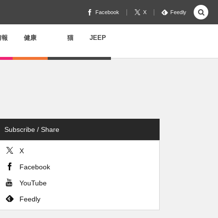
Facebook
X
Feedly
情報
健康
猫
JEEP
Subscribe / Share
X
Facebook
YouTube
Feedly