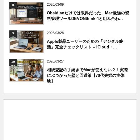
2026/03/09
8
Obsidianだけでは限界だった、Mac最強の資
料管理ツールDEVONthink 4と組み合わ...
2026/03/28
9
Apple製品ユーザーのための「デジタル終
活」完全チェックリスト – iCloud・...
2026/03/27
10
相続登記の手続きでMacが使えない？！実際
にぶつかった壁と回避策【70代夫婦の実体
験】