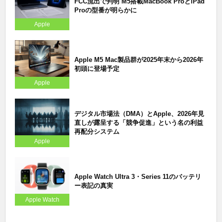
FCC流出で判明 M5搭載MacBook ProとiPad
Proの型番が明らかに
Apple
Apple M5 Mac製品群が2025年末から2026年
初頭に登場予定
Apple
デジタル市場法（DMA）とApple、2026年見
直しが露呈する「競争促進」という名の利益
再配分システム
Apple
Apple Watch Ultra 3・Series 11のバッテリ
ー表記の真実
Apple Watch