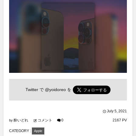
Twitter で
@yoidoreo
を
July
5
,
2021
酔いどれ
コメント
0
2167 PV
by
CATEGORY :
Apple