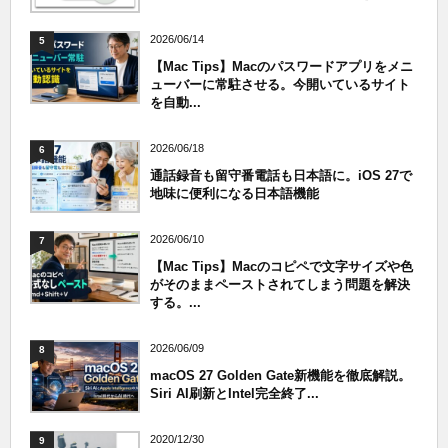
2026/06/14
5
【Mac Tips】Macのパスワードアプリをメニ
ューバーに常駐させる。今開いているサイト
を自動...
2026/06/18
6
通話録音も留守番電話も日本語に。iOS 27で
地味に便利になる日本語機能
2026/06/10
7
【Mac Tips】Macのコピペで文字サイズや色
がそのままペーストされてしまう問題を解決
する。...
2026/06/09
8
macOS 27 Golden Gate新機能を徹底解説。
Siri AI刷新とIntel完全終了...
2020/12/30
9