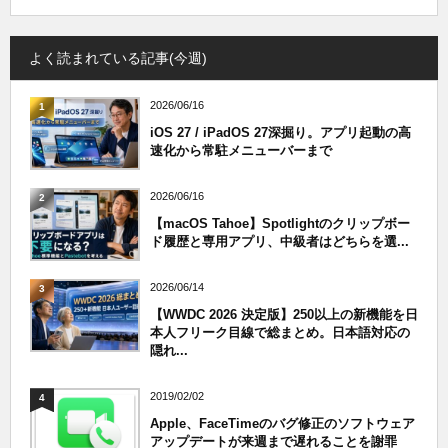
よく読まれている記事(今週)
2026/06/16
1
iOS 27 / iPadOS 27深掘り。アプリ起動の高
速化から常駐メニューバーまで
2026/06/16
2
【macOS Tahoe】Spotlightのクリップボー
ド履歴と専用アプリ、中級者はどちらを選...
2026/06/14
3
【WWDC 2026 決定版】250以上の新機能を日
本人フリーク目線で総まとめ。日本語対応の
隠れ...
2019/02/02
4
Apple、FaceTimeのバグ修正のソフトウェア
アップデートが来週まで遅れることを謝罪