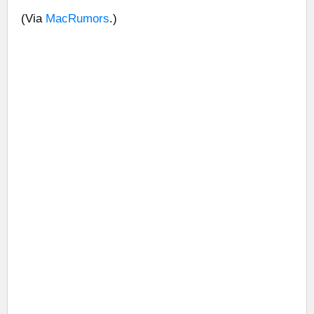
(Via
MacRumors
.)