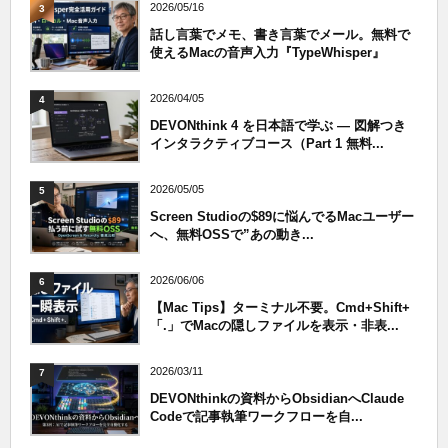
2026/05/16
3
話し言葉でメモ、書き言葉でメール。無料で
使えるMacの音声入力『TypeWhisper』
2026/04/05
4
DEVONthink 4 を日本語で学ぶ — 図解つき
インタラクティブコース（Part 1 無料...
2026/05/05
5
Screen Studioの$89に悩んでるMacユーザー
へ、無料OSSで”あの動き...
2026/06/06
6
【Mac Tips】ターミナル不要。Cmd+Shift+
「.」でMacの隠しファイルを表示・非表...
2026/03/11
7
DEVONthinkの資料からObsidianへClaude
Codeで記事執筆ワークフローを自...