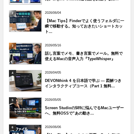
2026/06/04
2
【Mac Tips】Finderでよく使うフォルダに一
瞬で移動する。知っておきたいショートカッ
ト...
2026/05/16
3
話し言葉でメモ、書き言葉でメール。無料で
使えるMacの音声入力『TypeWhisper』
2026/04/05
4
DEVONthink 4 を日本語で学ぶ — 図解つき
インタラクティブコース（Part 1 無料...
2026/05/05
5
Screen Studioの$89に悩んでるMacユーザー
へ、無料OSSで”あの動き...
2026/06/06
6