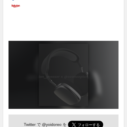
Twitter で
@yoidoreo
を