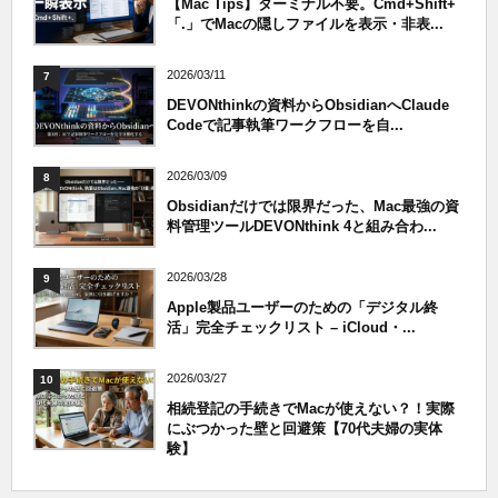
【Mac Tips】ターミナル不要。Cmd+Shift+
「.」でMacの隠しファイルを表示・非表...
2026/03/11
7
DEVONthinkの資料からObsidianへClaude
Codeで記事執筆ワークフローを自...
2026/03/09
8
Obsidianだけでは限界だった、Mac最強の資
料管理ツールDEVONthink 4と組み合わ...
2026/03/28
9
Apple製品ユーザーのための「デジタル終
活」完全チェックリスト – iCloud・...
2026/03/27
10
相続登記の手続きでMacが使えない？！実際
にぶつかった壁と回避策【70代夫婦の実体
験】