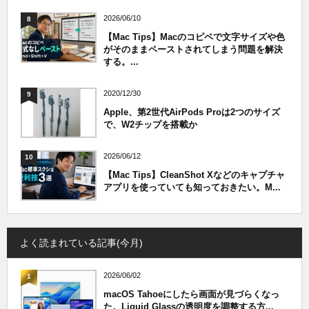
2026/06/10
8
【Mac Tips】Macのコピペで文字サイズや色
がそのままペーストされてしまう問題を解決
する。...
2020/12/30
9
Apple、第2世代AirPods Proは2つのサイズ
で、W2チップを搭載か
2026/06/12
10
【Mac Tips】CleanShot Xなどのキャプチャ
アプリを使っていても知っておきたい。M...
よく読まれている記事(今月)
2026/06/02
1
macOS Tahoeにしたら画面が見づらくなっ
た。Liquid Glassの透明度を調整する方...