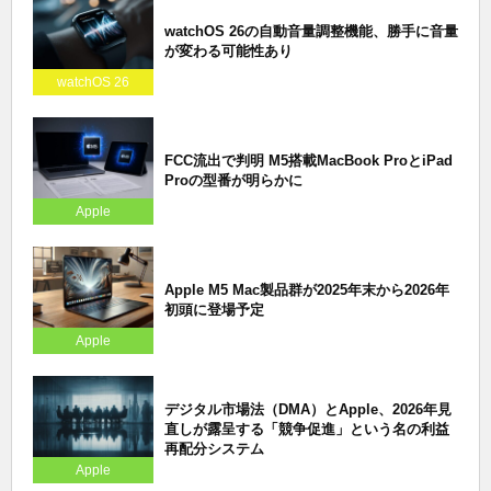
watchOS 26の自動音量調整機能、勝手に音量
が変わる可能性あり
watchOS 26
FCC流出で判明 M5搭載MacBook ProとiPad
Proの型番が明らかに
Apple
Apple M5 Mac製品群が2025年末から2026年
初頭に登場予定
Apple
デジタル市場法（DMA）とApple、2026年見
直しが露呈する「競争促進」という名の利益
再配分システム
Apple