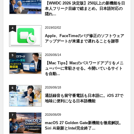
【WWDC 2026 決定版】250以上の新機能を日
本人フリーク目線で総まとめ。日本語対応の
隠れ...
2019/02/02
4
Apple、FaceTimeのバグ修正のソフトウェア
アップデートが来週まで遅れることを謝罪
2026/06/14
5
【Mac Tips】Macのパスワードアプリをメニ
ューバーに常駐させる。今開いているサイト
を自動...
2026/06/18
6
通話録音も留守番電話も日本語に。iOS 27で
地味に便利になる日本語機能
2026/06/09
7
macOS 27 Golden Gate新機能を徹底解説。
Siri AI刷新とIntel完全終了...