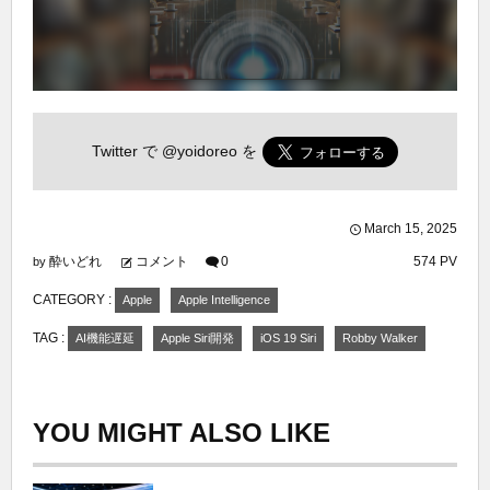
Twitter で
@yoidoreo
を
March
15
,
2025
酔いどれ
コメント
0
574 PV
by
CATEGORY :
Apple
Apple Intelligence
TAG :
AI機能遅延
Apple Siri開発
iOS 19 Siri
Robby Walker
YOU MIGHT ALSO LIKE