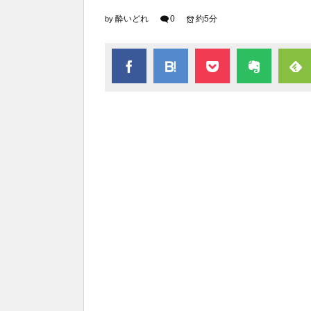
酔いどれ
0
約5分
by