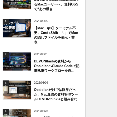
るMacユーザーへ、無料OSS
で”あの動き...
2026/06/06
6
【Mac Tips】ターミナル不
要。Cmd+Shift+「.」でMac
の隠しファイルを表示・非
表...
2026/03/11
7
DEVONthinkの資料から
ObsidianへClaude Codeで記
事執筆ワークフローを自...
2026/03/09
8
Obsidianだけでは限界だっ
た、Mac最強の資料管理ツー
ルDEVONthink 4と組み合わ...
2026/03/28
9