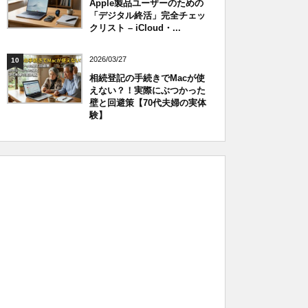
Apple製品ユーザーのための
「デジタル終活」完全チェッ
クリスト – iCloud・...
2026/03/27
10
相続登記の手続きでMacが使
えない？！実際にぶつかった
壁と回避策【70代夫婦の実体
験】