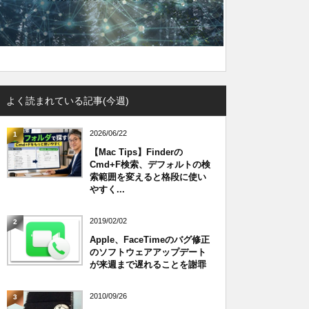
よく読まれている記事(今週)
2026/06/22
1
【Mac Tips】Finderの
Cmd+F検索、デフォルトの検
索範囲を変えると格段に使い
やすく...
2019/02/02
2
Apple、FaceTimeのバグ修正
のソフトウェアアップデート
が来週まで遅れることを謝罪
2010/09/26
3