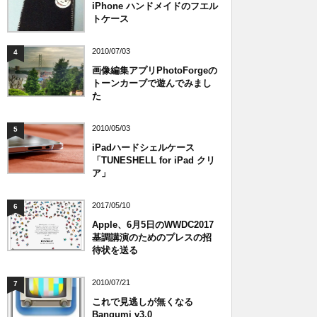
iPhone ハンドメイドのフエル
トケース
2010/07/03
4
画像編集アプリPhotoForgeの
トーンカーブで遊んでみまし
た
2010/05/03
5
iPadハードシェルケース
「TUNESHELL for iPad クリ
ア」
2017/05/10
6
Apple、6月5日のWWDC2017
基調講演のためのプレスの招
待状を送る
2010/07/21
7
これで見逃しが無くなる
Bangumi v3.0