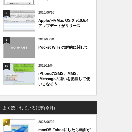
2010/06/16
8
AppleからMac OS X v10.6.4
アップデートがリリース
2011/03/20
9
Pocket WiFi の解約に関して
2011/11/04
10
iPhoneのSMS、MMS、
iMessageの違いを把握して使
いこなそう!
よく読まれている記事(今月)
2026/06/02
1
macOS Tahoeにしたら画面が