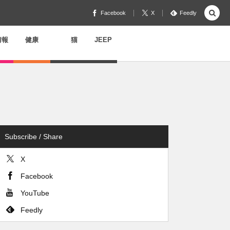
Facebook
X
Feedly
情報
健康
猫
JEEP
Subscribe / Share
X
Facebook
YouTube
Feedly