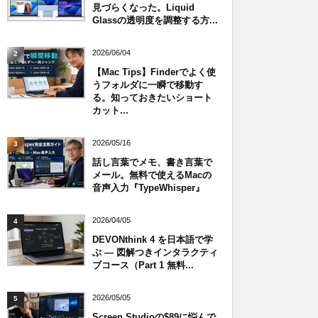
見づらくなった。Liquid
Glassの透明度を調整する方...
2026/06/04
2
【Mac Tips】Finderでよく使
うフォルダに一瞬で移動す
る。知っておきたいショート
カット...
2026/05/16
3
話し言葉でメモ、書き言葉で
メール。無料で使えるMacの
音声入力『TypeWhisper』
2026/04/05
4
DEVONthink 4 を日本語で学
ぶ — 図解つきインタラクティ
ブコース（Part 1 無料...
2026/05/05
5
Screen Studioの$89に悩んで