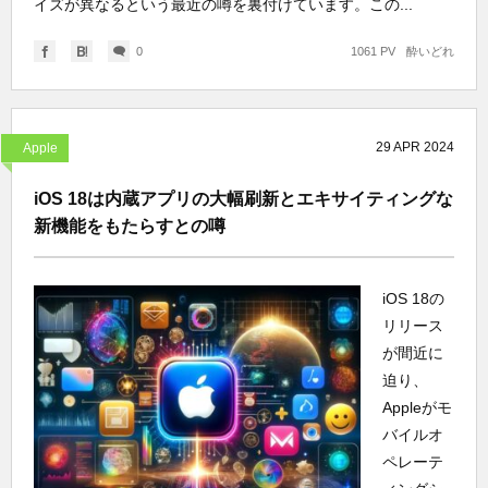
イズが異なるという最近の噂を裏付けています。この...
0
1061 PV
酔いどれ
29
APR
2024
Apple
iOS 18は内蔵アプリの大幅刷新とエキサイティングな
新機能をもたらすとの噂
iOS 18の
リリース
が間近に
迫り、
Appleがモ
バイルオ
ペレーテ