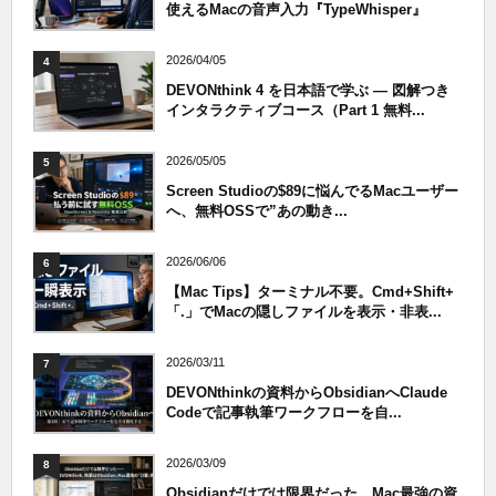
使えるMacの音声入力『TypeWhisper』
2026/04/05
4
DEVONthink 4 を日本語で学ぶ — 図解つき
インタラクティブコース（Part 1 無料...
2026/05/05
5
Screen Studioの$89に悩んでるMacユーザー
へ、無料OSSで”あの動き...
2026/06/06
6
【Mac Tips】ターミナル不要。Cmd+Shift+
「.」でMacの隠しファイルを表示・非表...
2026/03/11
7
DEVONthinkの資料からObsidianへClaude
Codeで記事執筆ワークフローを自...
2026/03/09
8
Obsidianだけでは限界だった、Mac最強の資