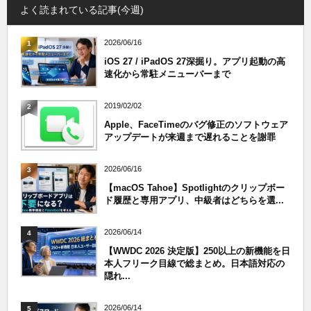
よく読まれている記事(今週)
2026/06/16
1
iOS 27 / iPadOS 27深掘り。アプリ起動の高
速化から常駐メニューバーまで
2019/02/02
2
Apple、FaceTimeのバグ修正のソフトウェア
アップデートが来週まで遅れることを謝罪
2026/06/16
3
【macOS Tahoe】Spotlightのクリップボー
ド履歴と専用アプリ、中級者はどちらを選...
2026/06/14
4
【WWDC 2026 決定版】250以上の新機能を日
本人フリーク目線で総まとめ。日本語対応の
隠れ...
2026/06/14
5