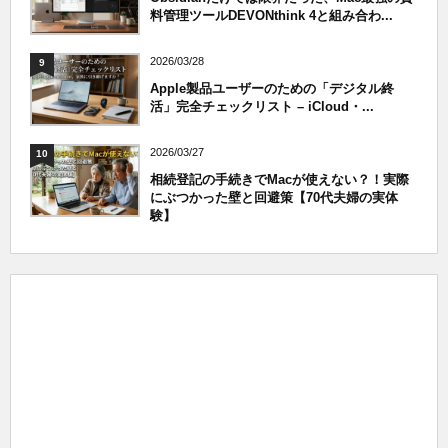
料管理ツールDEVONthink 4と組み合わ...
2026/03/28
9
Apple製品ユーザーのための「デジタル終
活」完全チェックリスト – iCloud・...
2026/03/27
10
相続登記の手続きでMacが使えない？！実際
にぶつかった壁と回避策【70代夫婦の実体
験】