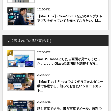
2026/06/12
10
【Mac Tips】CleanShot Xなどのキャプチャ
アプリを使っていても知っておきたい。M...
よく読まれている記事(今月)
2026/06/02
1
macOS Tahoeにしたら画面が見づらくなっ
た。Liquid Glassの透明度を調整する方...
2026/06/04
2
【Mac Tips】Finderでよく使うフォルダに一
瞬で移動する。知っておきたいショートカッ
ト...
2026/05/16
3
話し言葉でメモ、書き言葉でメール。無料で