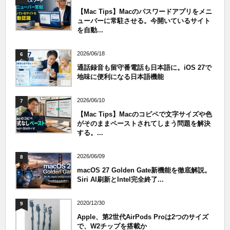
【Mac Tips】Macのパスワードアプリをメニ
ューバーに常駐させる。今開いているサイト
を自動...
2026/06/18
6
通話録音も留守番電話も日本語に。iOS 27で
地味に便利になる日本語機能
2026/06/10
7
【Mac Tips】Macのコピペで文字サイズや色
がそのままペーストされてしまう問題を解決
する。...
2026/06/09
8
macOS 27 Golden Gate新機能を徹底解説。
Siri AI刷新とIntel完全終了...
2020/12/30
9
Apple、第2世代AirPods Proは2つのサイズ
で、W2チップを搭載か