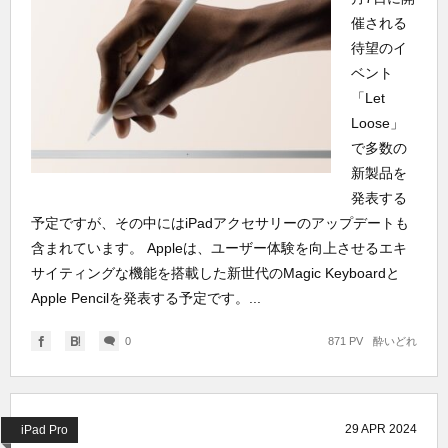
催される
待望のイ
ベント
「Let
Loose」
で多数の
新製品を
発表する
予定ですが、その中にはiPadアクセサリーのアップデートも
含まれています。 Appleは、ユーザー体験を向上させるエキ
サイティングな機能を搭載した新世代のMagic Keyboardと
Apple Pencilを発表する予定です。...
0
871 PV
酔いどれ
29
APR
2024
iPad Pro