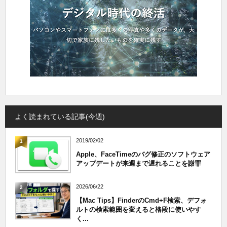
よく読まれている記事(今週)
2019/02/02
1
Apple、FaceTimeのバグ修正のソフトウェア
アップデートが来週まで遅れることを謝罪
2026/06/22
2
【Mac Tips】FinderのCmd+F検索、デフォ
ルトの検索範囲を変えると格段に使いやす
く...