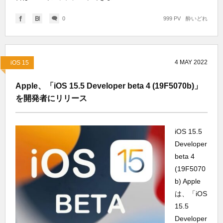
0
999 PV
酔いどれ
4
MAY
2022
iOS 15
Apple、「iOS 15.5 Developer beta 4 (19F5070b)」
を開発者にリリース
iOS 15.5
Developer
beta 4
(19F5070
b) Apple
は、「iOS
15.5
Developer