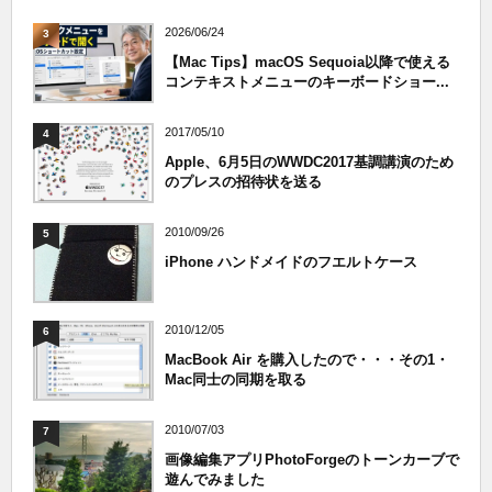
2026/06/24
3
【Mac Tips】macOS Sequoia以降で使える
コンテキストメニューのキーボードショー...
2017/05/10
4
Apple、6月5日のWWDC2017基調講演のため
のプレスの招待状を送る
2010/09/26
5
iPhone ハンドメイドのフエルトケース
2010/12/05
6
MacBook Air を購入したので・・・その1・
Mac同士の同期を取る
2010/07/03
7
画像編集アプリPhotoForgeのトーンカーブで
遊んでみました