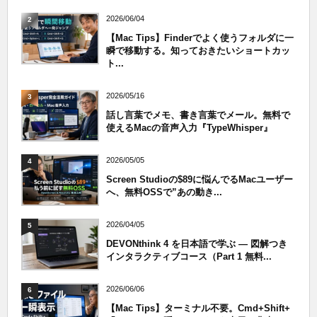
2026/06/04
2
【Mac Tips】Finderでよく使うフォルダに一
瞬で移動する。知っておきたいショートカッ
ト...
2026/05/16
3
話し言葉でメモ、書き言葉でメール。無料で
使えるMacの音声入力『TypeWhisper』
2026/05/05
4
Screen Studioの$89に悩んでるMacユーザー
へ、無料OSSで”あの動き...
2026/04/05
5
DEVONthink 4 を日本語で学ぶ — 図解つき
インタラクティブコース（Part 1 無料...
2026/06/06
6
【Mac Tips】ターミナル不要。Cmd+Shift+