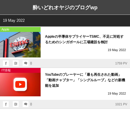
酔いどれオヤジのブログwp
19 May 2022
Apple
Appleの半導体サプライヤーTSMC、不足に対処す
るためのシンガポールに工場建設を検討
19
May
2022
0
1759 PV
IT情報
YouTubeのプレーヤーに「最も再生された動画」
「動画チャプター」「シングルループ」などの新機
能を追加
19
May
2022
0
1021 PV