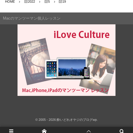
HOME
2022
5
19
Macのマンツーマン個人レッスン
©
2005 - 2026
酔いどれオヤジのブログwp
.