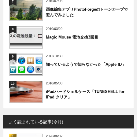
2010/07/03
7
画像編集アプリPhotoForgeのトーンカーブで
遊んでみました
2010/03/29
8
Magic Mouse 電池交換3回目
2012/10/30
9
知っているようで知らなかった「Apple ID」
2010/05/03
10
iPadハードシェルケース「TUNESHELL for
iPad クリア」
よく読まれている記事(今月)
2026/06/02
1