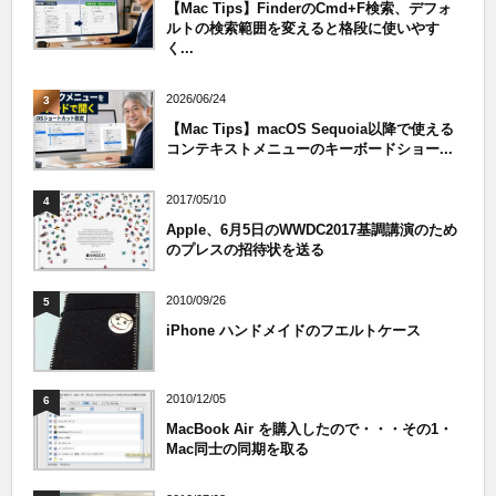
【Mac Tips】FinderのCmd+F検索、デフォ
ルトの検索範囲を変えると格段に使いやす
く...
2026/06/24
3
【Mac Tips】macOS Sequoia以降で使える
コンテキストメニューのキーボードショー...
2017/05/10
4
Apple、6月5日のWWDC2017基調講演のため
のプレスの招待状を送る
2010/09/26
5
iPhone ハンドメイドのフエルトケース
2010/12/05
6
MacBook Air を購入したので・・・その1・
Mac同士の同期を取る