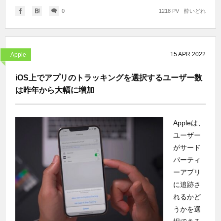
0
1218 PV
酔いどれ
15
APR
2022
Apple
iOS上でアプリのトラッキングを選択するユーザー数
は昨年から大幅に増加
Appleは、
ユーザー
がサード
パーティ
ーアプリ
に追跡さ
れるかど
うかを選