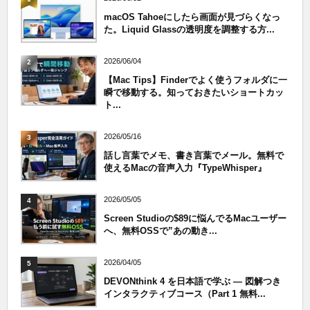
macOS Tahoeにしたら画面が見づらくなっ
た。Liquid Glassの透明度を調整する方...
2026/06/04
2
【Mac Tips】Finderでよく使うフォルダに一
瞬で移動する。知っておきたいショートカッ
ト...
2026/05/16
3
話し言葉でメモ、書き言葉でメール。無料で
使えるMacの音声入力『TypeWhisper』
2026/05/05
4
Screen Studioの$89に悩んでるMacユーザー
へ、無料OSSで”あの動き...
2026/04/05
5
DEVONthink 4 を日本語で学ぶ — 図解つき
インタラクティブコース（Part 1 無料...