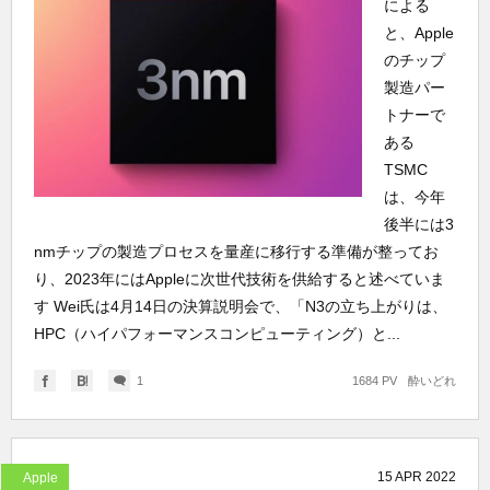
による
と、Apple
のチップ
製造パー
トナーで
ある
TSMC
は、今年
後半には3
nmチップの製造プロセスを量産に移行する準備が整ってお
り、2023年にはAppleに次世代技術を供給すると述べていま
す Wei氏は4月14日の決算説明会で、「N3の立ち上がりは、
HPC（ハイパフォーマンスコンピューティング）と...
1
1684 PV
酔いどれ
15
APR
2022
Apple