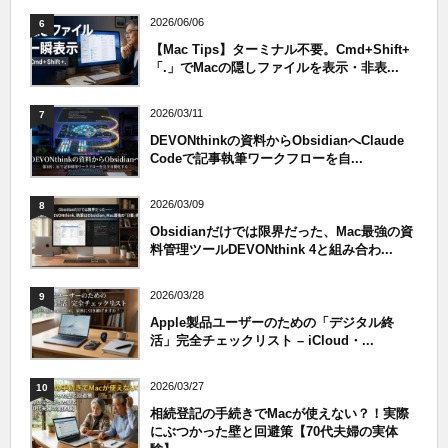
2026/06/06
6
【Mac Tips】ターミナル不要。Cmd+Shift+
「.」でMacの隠しファイルを表示・非表...
2026/03/11
7
DEVONthinkの資料からObsidianへClaude
Codeで記事執筆ワークフローを自...
2026/03/09
8
Obsidianだけでは限界だった、Mac最強の資
料管理ツールDEVONthink 4と組み合わ...
2026/03/28
9
Apple製品ユーザーのための「デジタル終
活」完全チェックリスト – iCloud・...
2026/03/27
10
相続登記の手続きでMacが使えない？！実際
にぶつかった壁と回避策【70代夫婦の実体