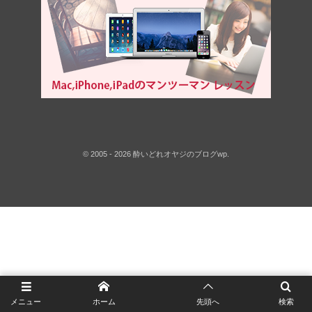
©
2005 - 2026
酔いどれオヤジのブログwp
.
メニュー
ホーム
先頭へ
検索