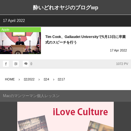
酔いどれオヤジのブログwp
17 April 2022
Apple
Tim Cook、Gallaudet Universityで5月13日に卒業
式のスピーチを行う
17
Apr
2022
0
1072 PV
HOME
2022
4
17
Macのマンツーマン個人レッスン