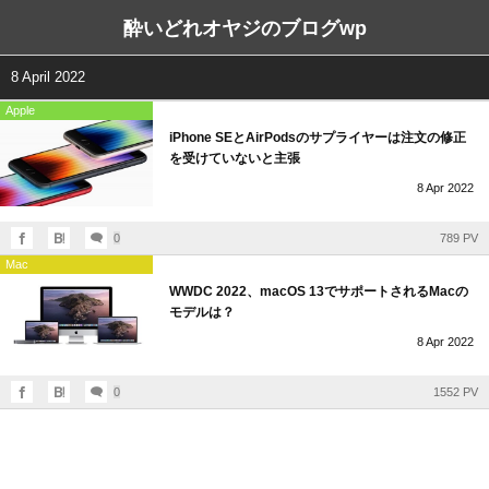
酔いどれオヤジのブログwp
8 April 2022
Apple
iPhone SEとAirPodsのサプライヤーは注文の修正
を受けていないと主張
8
Apr
2022
0
789 PV
Mac
WWDC 2022、macOS 13でサポートされるMacの
モデルは？
8
Apr
2022
0
1552 PV