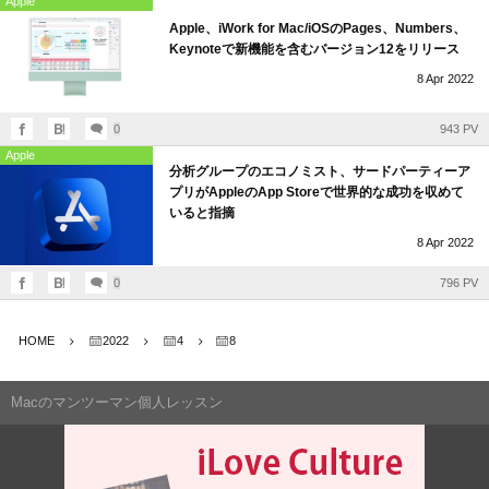
Apple
Apple、iWork for Mac/iOSのPages、Numbers、
Keynoteで新機能を含むバージョン12をリリース
8
Apr
2022
0
943 PV
Apple
分析グループのエコノミスト、サードパーティーア
プリがAppleのApp Storeで世界的な成功を収めて
いると指摘
8
Apr
2022
0
796 PV
HOME
2022
4
8
Macのマンツーマン個人レッスン