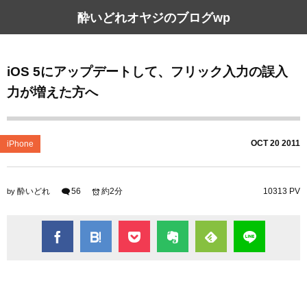
酔いどれオヤジのブログwp
iOS 5にアップデートして、フリック入力の誤入
力が増えた方へ
OCT
20
2011
iPhone
酔いどれ
56
約2分
10313 PV
by