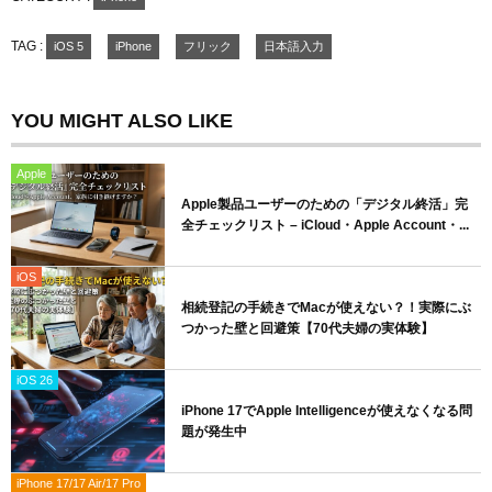
TAG :
iOS 5
iPhone
フリック
日本語入力
YOU MIGHT ALSO LIKE
Apple
Apple製品ユーザーのための「デジタル終活」完
全チェックリスト – iCloud・Apple Account・...
iOS
相続登記の手続きでMacが使えない？！実際にぶ
つかった壁と回避策【70代夫婦の実体験】
iOS 26
iPhone 17でApple Intelligenceが使えなくなる問
題が発生中
iPhone 17/17 Air/17 Pro