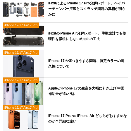
iFixitによるiPhone 17 Pro分解レポート、ベイパ
ーチャンバー搭載とスクラッチ問題の真相が明ら
かに
iPhone 17/17 Air/17 Pro
iFixitのiPhone Air分解レポート、薄型設計でも修
理性を犠牲にしないAppleの工夫
iPhone 17/17 Air/17 Pro
iPhone 17の傷つきやすさ問題、特定カラーの耐
久性について
iPhone 17/17 Air/17 Pro
AppleがiPhone 17の生産を大幅に引き上げ 中国
補助金が追い風に
iPhone 17/17 Air/17 Pro
iPhone 17 Pro vs iPhone Air どちらがおすすめな
のか？詳細な違い