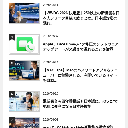
2026/06/14
3
【WWDC 2026 決定版】250以上の新機能を日
本人フリーク目線で総まとめ。日本語対応の
隠れ...
2019/02/02
4
Apple、FaceTimeのバグ修正のソフトウェア
アップデートが来週まで遅れることを謝罪
2026/06/14
5
【Mac Tips】Macのパスワードアプリをメニ
ューバーに常駐させる。今開いているサイト
を自動...
2026/06/18
6
通話録音も留守番電話も日本語に。iOS 27で
地味に便利になる日本語機能
2026/06/09
7
macOS 27 Golden Gate新機能を徹底解説。