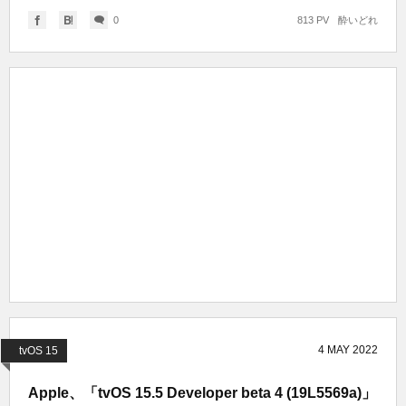
0
813 PV
酔いどれ
4
MAY
2022
tvOS 15
Apple、「tvOS 15.5 Developer beta 4 (19L5569a)」