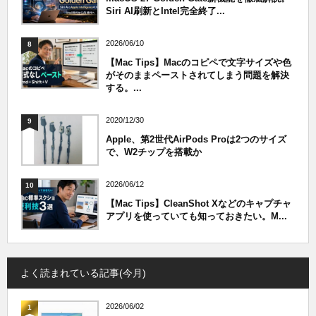
Siri AI刷新とIntel完全終了...
2026/06/10
8
【Mac Tips】Macのコピペで文字サイズや色
がそのままペーストされてしまう問題を解決
する。...
2020/12/30
9
Apple、第2世代AirPods Proは2つのサイズ
で、W2チップを搭載か
2026/06/12
10
【Mac Tips】CleanShot Xなどのキャプチャ
アプリを使っていても知っておきたい。M...
よく読まれている記事(今月)
2026/06/02
1