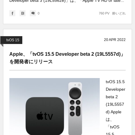
Developer beta 3 (19L5562e)」は、「Apple TV HD or late...
0
760 PV
酔いどれ
20
APR
2022
tvOS 15
Apple、「tvOS 15.5 Developer beta 2 (19L5557d)」
を開発者にリリース
tvOS 15.5
Developer
beta 2
(19L5557
d) Apple
は、
「tvOS
15.5