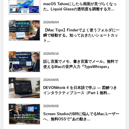
macOS Tahoeにしたら画面が見づらくなっ
た。Liquid Glassの透明度を調整する方...
2026/06/04
2
【Mac Tips】Finderでよく使うフォルダに一
瞬で移動する。知っておきたいショートカッ
ト...
2026/05/16
3
話し言葉でメモ、書き言葉でメール。無料で
使えるMacの音声入力『TypeWhisper』
2026/04/05
4
DEVONthink 4 を日本語で学ぶ — 図解つき
インタラクティブコース（Part 1 無料...
2026/05/05
5
Screen Studioの$89に悩んでるMacユーザー
へ、無料OSSで”あの動き...