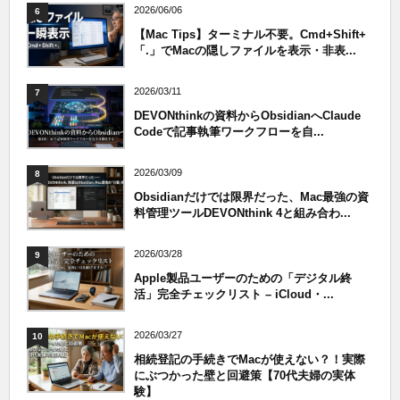
2026/06/06
6
【Mac Tips】ターミナル不要。Cmd+Shift+
「.」でMacの隠しファイルを表示・非表...
2026/03/11
7
DEVONthinkの資料からObsidianへClaude
Codeで記事執筆ワークフローを自...
2026/03/09
8
Obsidianだけでは限界だった、Mac最強の資
料管理ツールDEVONthink 4と組み合わ...
2026/03/28
9
Apple製品ユーザーのための「デジタル終
活」完全チェックリスト – iCloud・...
2026/03/27
10
相続登記の手続きでMacが使えない？！実際
にぶつかった壁と回避策【70代夫婦の実体
験】