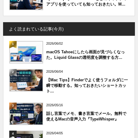
アプリを使っていても知っておきたい。M...
よく読まれている記事(今月)
2026/06/02
1
macOS Tahoeにしたら画面が見づらくなっ
た。Liquid Glassの透明度を調整する方...
2026/06/04
2
【Mac Tips】Finderでよく使うフォルダに一
瞬で移動する。知っておきたいショートカッ
ト...
2026/05/16
3
話し言葉でメモ、書き言葉でメール。無料で
使えるMacの音声入力『TypeWhisper』
2026/04/05
4