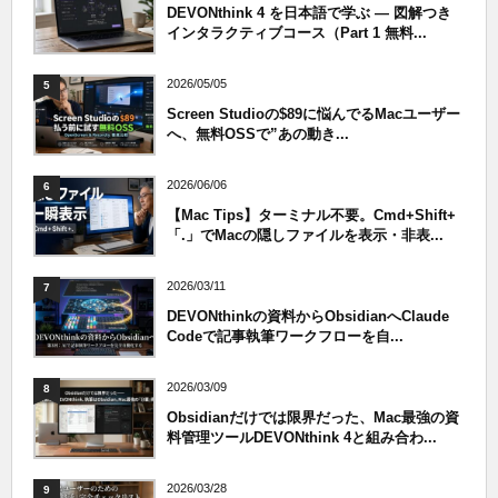
DEVONthink 4 を日本語で学ぶ — 図解つき
インタラクティブコース（Part 1 無料...
2026/05/05
5
Screen Studioの$89に悩んでるMacユーザー
へ、無料OSSで”あの動き...
2026/06/06
6
【Mac Tips】ターミナル不要。Cmd+Shift+
「.」でMacの隠しファイルを表示・非表...
2026/03/11
7
DEVONthinkの資料からObsidianへClaude
Codeで記事執筆ワークフローを自...
2026/03/09
8
Obsidianだけでは限界だった、Mac最強の資
料管理ツールDEVONthink 4と組み合わ...
2026/03/28
9