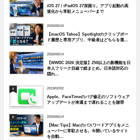
iOS 27 / iPadOS 27深掘り。アプリ起動の高
速化から常駐メニューバーまで
2026/06/16
2
【macOS Tahoe】Spotlightのクリップボー
ド履歴と専用アプリ、中級者はどちらを選...
2026/06/14
3
【WWDC 2026 決定版】250以上の新機能を日
本人フリーク目線で総まとめ。日本語対応の
隠れ...
2019/02/02
4
Apple、FaceTimeのバグ修正のソフトウェア
アップデートが来週まで遅れることを謝罪
2026/06/14
5
【Mac Tips】Macのパスワードアプリをメニ
ューバーに常駐させる。今開いているサイト
を自動...