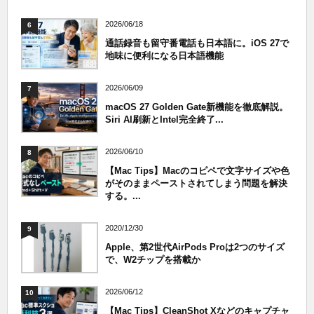
2026/06/18
6
通話録音も留守番電話も日本語に。iOS 27で
地味に便利になる日本語機能
2026/06/09
7
macOS 27 Golden Gate新機能を徹底解説。
Siri AI刷新とIntel完全終了...
2026/06/10
8
【Mac Tips】Macのコピペで文字サイズや色
がそのままペーストされてしまう問題を解決
する。...
2020/12/30
9
Apple、第2世代AirPods Proは2つのサイズ
で、W2チップを搭載か
2026/06/12
10
【Mac Tips】CleanShot Xなどのキャプチャ