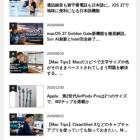
通話録音も留守番電話も日本語に。iOS 27で
地味に便利になる日本語機能
2026/06/09
7
macOS 27 Golden Gate新機能を徹底解説。
Siri AI刷新とIntel完全終了...
2026/06/10
8
【Mac Tips】Macのコピペで文字サイズや色
がそのままペーストされてしまう問題を解決
する。...
2020/12/30
9
Apple、第2世代AirPods Proは2つのサイズ
で、W2チップを搭載か
2026/06/12
10
【Mac Tips】CleanShot Xなどのキャプチャ
アプリを使っていても知っておきたい。M...