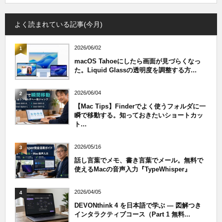
よく読まれている記事(今月)
2026/06/02
1
macOS Tahoeにしたら画面が見づらくなっ
た。Liquid Glassの透明度を調整する方...
2026/06/04
2
【Mac Tips】Finderでよく使うフォルダに一
瞬で移動する。知っておきたいショートカッ
ト...
2026/05/16
3
話し言葉でメモ、書き言葉でメール。無料で
使えるMacの音声入力『TypeWhisper』
2026/04/05
4
DEVONthink 4 を日本語で学ぶ — 図解つき
インタラクティブコース（Part 1 無料...