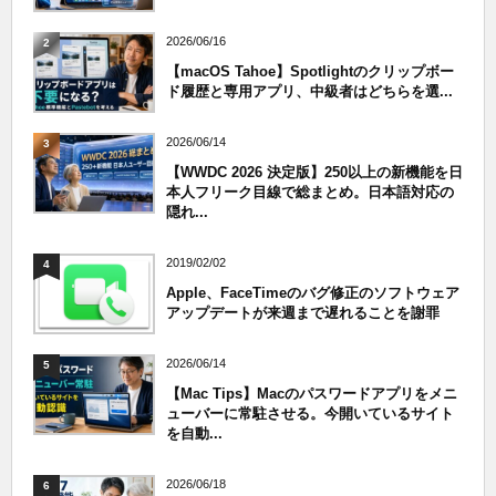
2026/06/16
2
【macOS Tahoe】Spotlightのクリップボー
ド履歴と専用アプリ、中級者はどちらを選...
2026/06/14
3
【WWDC 2026 決定版】250以上の新機能を日
本人フリーク目線で総まとめ。日本語対応の
隠れ...
2019/02/02
4
Apple、FaceTimeのバグ修正のソフトウェア
アップデートが来週まで遅れることを謝罪
2026/06/14
5
【Mac Tips】Macのパスワードアプリをメニ
ューバーに常駐させる。今開いているサイト
を自動...
2026/06/18
6