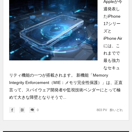
Appleが今
週発表し
たiPhone
17シリー
ズと
iPhone Air
には、こ
れまでで
最も強力
なセキュ
リティ機能の一つが搭載されます。 新機能「Memory
Integrity Enforcement（MIE：メモリ完全性保護）」は、正直
言って、スパイウェア開発者や監視技術ベンダーにとって極
めて大きな障壁となりそうで...
0
803 PV
酔いどれ