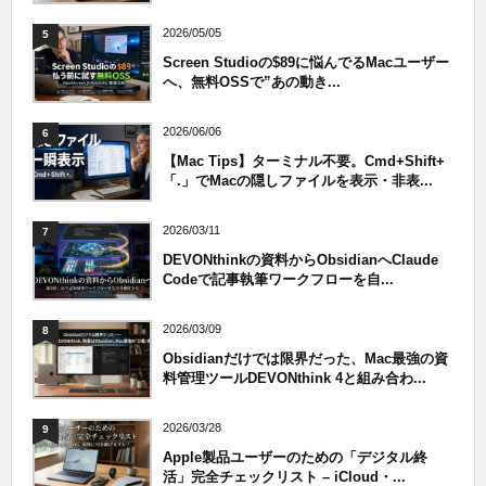
2026/05/05
5
Screen Studioの$89に悩んでるMacユーザー
へ、無料OSSで”あの動き...
2026/06/06
6
【Mac Tips】ターミナル不要。Cmd+Shift+
「.」でMacの隠しファイルを表示・非表...
2026/03/11
7
DEVONthinkの資料からObsidianへClaude
Codeで記事執筆ワークフローを自...
2026/03/09
8
Obsidianだけでは限界だった、Mac最強の資
料管理ツールDEVONthink 4と組み合わ...
2026/03/28
9
Apple製品ユーザーのための「デジタル終
活」完全チェックリスト – iCloud・...