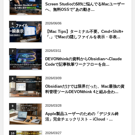
Screen Studioの$89に悩んでるMacユーザー
へ、無料OSSで”あの動き...
2026/06/06
6
【Mac Tips】ターミナル不要。Cmd+Shift+
「.」でMacの隠しファイルを表示・非表...
2026/03/11
7
DEVONthinkの資料からObsidianへClaude
Codeで記事執筆ワークフローを自...
2026/03/09
8
Obsidianだけでは限界だった、Mac最強の資
料管理ツールDEVONthink 4と組み合わ...
2026/03/28
9
Apple製品ユーザーのための「デジタル終
活」完全チェックリスト – iCloud・...
2026/03/27
10