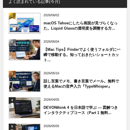
よく読まれている記事(今月)
2026/06/02
1
macOS Tahoeにしたら画面が見づらくなっ
た。Liquid Glassの透明度を調整する方...
2026/06/04
2
【Mac Tips】Finderでよく使うフォルダに一
瞬で移動する。知っておきたいショートカッ
ト...
2026/05/16
3
話し言葉でメモ、書き言葉でメール。無料で
使えるMacの音声入力『TypeWhisper』
2026/04/05
4
DEVONthink 4 を日本語で学ぶ — 図解つき
インタラクティブコース（Part 1 無料...
2026/05/05
5