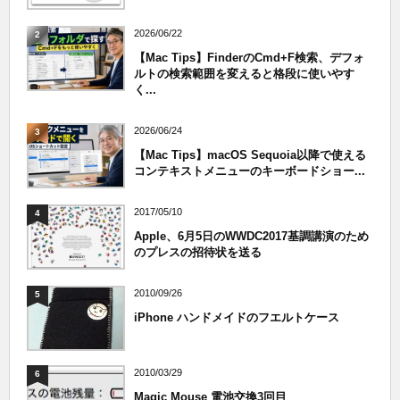
2026/06/22
2
【Mac Tips】FinderのCmd+F検索、デフォ
ルトの検索範囲を変えると格段に使いやす
く...
2026/06/24
3
【Mac Tips】macOS Sequoia以降で使える
コンテキストメニューのキーボードショー...
2017/05/10
4
Apple、6月5日のWWDC2017基調講演のため
のプレスの招待状を送る
2010/09/26
5
iPhone ハンドメイドのフエルトケース
2010/03/29
6
Magic Mouse 電池交換3回目