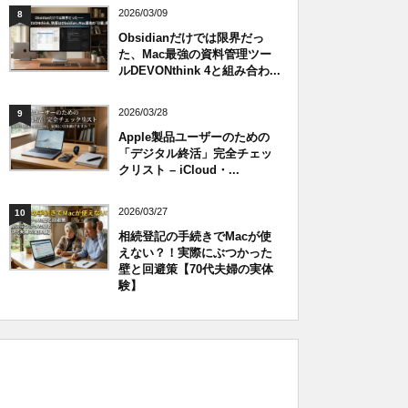
2026/03/09
8
Obsidianだけでは限界だっ
た、Mac最強の資料管理ツー
ルDEVONthink 4と組み合わ...
2026/03/28
9
Apple製品ユーザーのための
「デジタル終活」完全チェッ
クリスト – iCloud・...
2026/03/27
10
相続登記の手続きでMacが使
えない？！実際にぶつかった
壁と回避策【70代夫婦の実体
験】