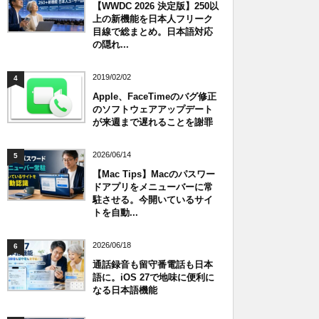
【WWDC 2026 決定版】250以
上の新機能を日本人フリーク
目線で総まとめ。日本語対応
の隠れ...
2019/02/02
4
Apple、FaceTimeのバグ修正
のソフトウェアアップデート
が来週まで遅れることを謝罪
2026/06/14
5
【Mac Tips】Macのパスワー
ドアプリをメニューバーに常
駐させる。今開いているサイ
トを自動...
2026/06/18
6
通話録音も留守番電話も日本
語に。iOS 27で地味に便利に
なる日本語機能