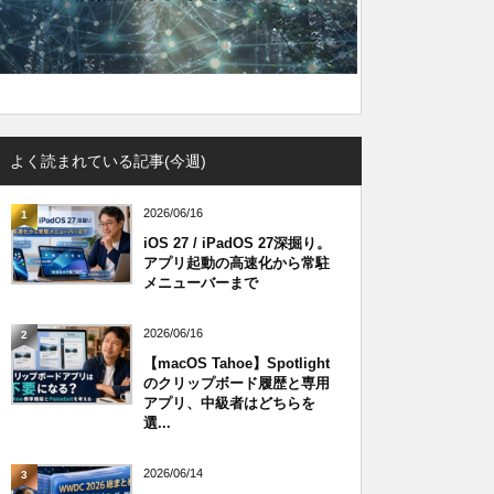
よく読まれている記事(今週)
2026/06/16
1
iOS 27 / iPadOS 27深掘り。
アプリ起動の高速化から常駐
メニューバーまで
2026/06/16
2
【macOS Tahoe】Spotlight
のクリップボード履歴と専用
アプリ、中級者はどちらを
選...
2026/06/14
3