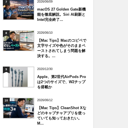
2026/06/09
7
macOS 27 Golden Gate新機
能を徹底解説。Siri AI刷新と
Intel完全終了...
2026/06/10
8
【Mac Tips】Macのコピペで
文字サイズや色がそのままペ
ーストされてしまう問題を解
決する。...
2020/12/30
9
Apple、第2世代AirPods Pro
は2つのサイズで、W2チップ
を搭載か
2026/06/12
10
【Mac Tips】CleanShot Xな
どのキャプチャアプリを使っ
ていても知っておきたい。
M...