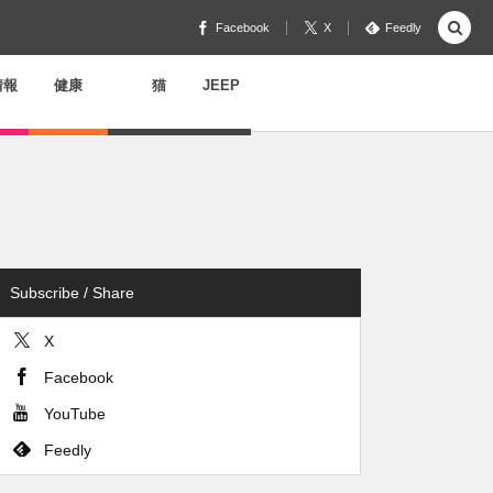
Facebook
X
Feedly
情報
健康
猫
JEEP
Subscribe / Share
X
Facebook
YouTube
Feedly