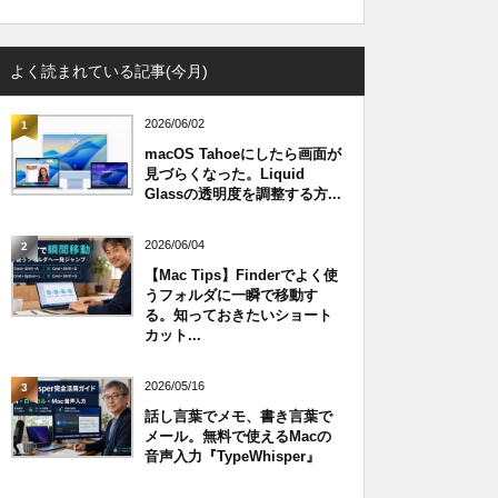
よく読まれている記事(今月)
2026/06/02
1
macOS Tahoeにしたら画面が
見づらくなった。Liquid
Glassの透明度を調整する方...
2026/06/04
2
【Mac Tips】Finderでよく使
うフォルダに一瞬で移動す
る。知っておきたいショート
カット...
2026/05/16
3
話し言葉でメモ、書き言葉で
メール。無料で使えるMacの
音声入力『TypeWhisper』