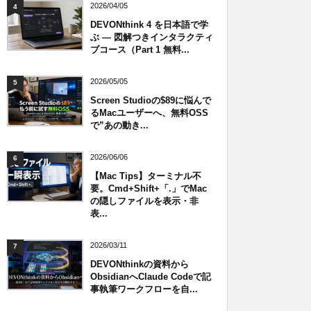
2026/04/05
4
DEVONthink 4 を日本語で学
ぶ — 図解つきインタラクティ
ブコース（Part 1 無料...
2026/05/05
5
Screen Studioの$89に悩んで
るMacユーザーへ、無料OSS
で”あの動き...
2026/06/06
6
【Mac Tips】ターミナル不
要。Cmd+Shift+「.」でMac
の隠しファイルを表示・非
表...
2026/03/11
7
DEVONthinkの資料から
ObsidianへClaude Codeで記
事執筆ワークフローを自...