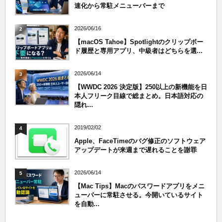
速化から常駐メニューバーまで
2026/06/16
2
【macOS Tahoe】Spotlightのクリップボー
ド履歴と専用アプリ、中級者はどちらを選...
2026/06/14
3
【WWDC 2026 決定版】250以上の新機能を日
本人フリーク目線で総まとめ。日本語対応の
隠れ...
2019/02/02
4
Apple、FaceTimeのバグ修正のソフトウェア
アップデートが来週まで遅れることを謝罪
2026/06/14
5
【Mac Tips】Macのパスワードアプリをメニ
ューバーに常駐させる。今開いているサイト
を自動...