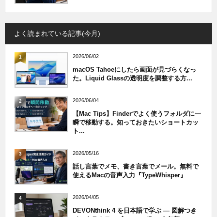
よく読まれている記事(今月)
2026/06/02
1
macOS Tahoeにしたら画面が見づらくなっ
た。Liquid Glassの透明度を調整する方...
2026/06/04
2
【Mac Tips】Finderでよく使うフォルダに一
瞬で移動する。知っておきたいショートカッ
ト...
2026/05/16
3
話し言葉でメモ、書き言葉でメール。無料で
使えるMacの音声入力『TypeWhisper』
2026/04/05
4
DEVONthink 4 を日本語で学ぶ — 図解つき