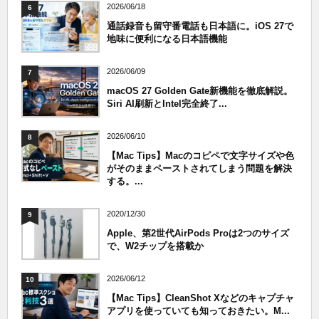
2026/06/18
6
通話録音も留守番電話も日本語に。iOS 27で
地味に便利になる日本語機能
2026/06/09
7
macOS 27 Golden Gate新機能を徹底解説。
Siri AI刷新とIntel完全終了...
2026/06/10
8
【Mac Tips】Macのコピペで文字サイズや色
がそのままペーストされてしまう問題を解決
する。...
2020/12/30
9
Apple、第2世代AirPods Proは2つのサイズ
で、W2チップを搭載か
2026/06/12
10
【Mac Tips】CleanShot Xなどのキャプチャ
アプリを使っていても知っておきたい。M...