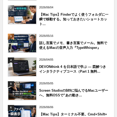
2026/06/04
2
【Mac Tips】Finderでよく使うフォルダに一
瞬で移動する。知っておきたいショートカッ
ト...
2026/05/16
3
話し言葉でメモ、書き言葉でメール。無料で
使えるMacの音声入力『TypeWhisper』
2026/04/05
4
DEVONthink 4 を日本語で学ぶ — 図解つき
インタラクティブコース（Part 1 無料...
2026/05/05
5
Screen Studioの$89に悩んでるMacユーザー
へ、無料OSSで”あの動き...
2026/06/06
6
【Mac Tips】ターミナル不要。Cmd+Shift+