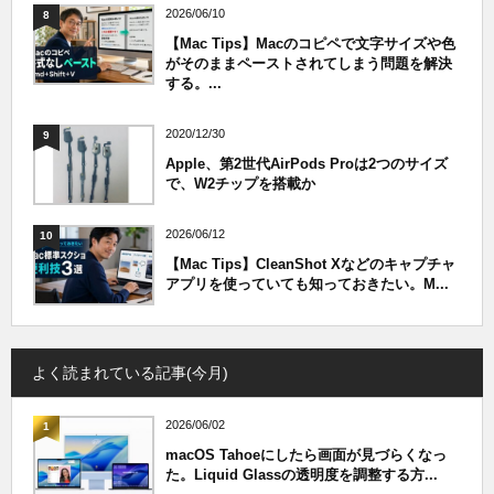
2026/06/10
8
【Mac Tips】Macのコピペで文字サイズや色
がそのままペーストされてしまう問題を解決
する。...
2020/12/30
9
Apple、第2世代AirPods Proは2つのサイズ
で、W2チップを搭載か
2026/06/12
10
【Mac Tips】CleanShot Xなどのキャプチャ
アプリを使っていても知っておきたい。M...
よく読まれている記事(今月)
2026/06/02
1
macOS Tahoeにしたら画面が見づらくなっ
た。Liquid Glassの透明度を調整する方...