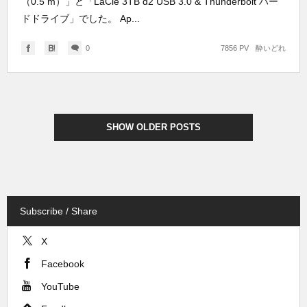
（0.5 m）」と「LaCie 3TB d2 USB 3.0 & Thunderbolt ハー
ドドライブ」でした。 Ap...
0
7856 PV
酔いどれ
SHOW OLDER POSTS
Subscribe / Share
X
Facebook
YouTube