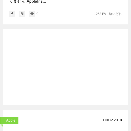
りません AppleIns...
0
1282 PV
酔いどれ
1
NOV
2018
Apple