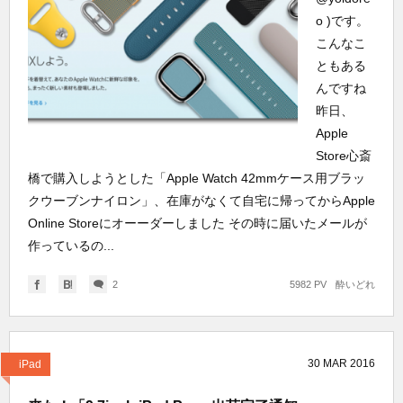
o )です。
こんなこ
ともある
んですね
昨日、
Apple
Store心斎
橋で購入しようとした「Apple Watch 42mmケース用ブラッ
クウーブンナイロン」、在庫がなくて自宅に帰ってからApple
Online Storeにオーーダーしました その時に届いたメールが
作っているの...
2
5982 PV
酔いどれ
30
MAR
2016
iPad