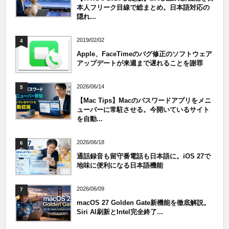
本人フリーク目線で総まとめ。日本語対応の
隠れ...
2019/02/02
4
Apple、FaceTimeのバグ修正のソフトウェア
アップデートが来週まで遅れることを謝罪
2026/06/14
5
【Mac Tips】Macのパスワードアプリをメニ
ューバーに常駐させる。今開いているサイト
を自動...
2026/06/18
6
通話録音も留守番電話も日本語に。iOS 27で
地味に便利になる日本語機能
2026/06/09
7
macOS 27 Golden Gate新機能を徹底解説。
Siri AI刷新とIntel完全終了...