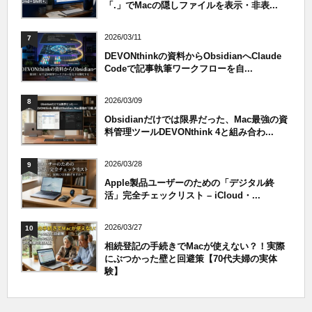
「.」でMacの隠しファイルを表示・非表...
2026/03/11
7
DEVONthinkの資料からObsidianへClaude
Codeで記事執筆ワークフローを自...
2026/03/09
8
Obsidianだけでは限界だった、Mac最強の資
料管理ツールDEVONthink 4と組み合わ...
2026/03/28
9
Apple製品ユーザーのための「デジタル終
活」完全チェックリスト – iCloud・...
2026/03/27
10
相続登記の手続きでMacが使えない？！実際
にぶつかった壁と回避策【70代夫婦の実体
験】