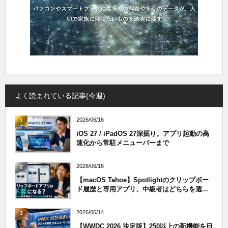
よく読まれている記事(今週)
2026/06/16
1
iOS 27 / iPadOS 27深掘り。アプリ起動の高
速化から常駐メニューバーまで
2026/06/16
2
【macOS Tahoe】Spotlightのクリップボー
ド履歴と専用アプリ、中級者はどちらを選...
2026/06/14
3
【WWDC 2026 決定版】250以上の新機能を日