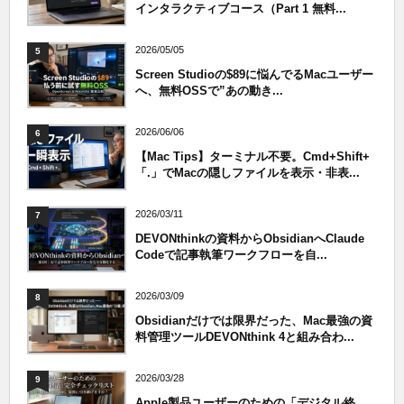
インタラクティブコース（Part 1 無料...
2026/05/05
5
Screen Studioの$89に悩んでるMacユーザー
へ、無料OSSで”あの動き...
2026/06/06
6
【Mac Tips】ターミナル不要。Cmd+Shift+
「.」でMacの隠しファイルを表示・非表...
2026/03/11
7
DEVONthinkの資料からObsidianへClaude
Codeで記事執筆ワークフローを自...
2026/03/09
8
Obsidianだけでは限界だった、Mac最強の資
料管理ツールDEVONthink 4と組み合わ...
2026/03/28
9
Apple製品ユーザーのための「デジタル終