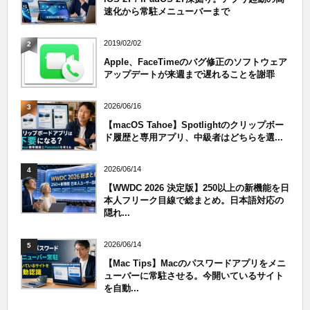
速化から常駐メニューバーまで
2019/02/02
2
Apple、FaceTimeのバグ修正のソフトウェア
アップデートが来週まで遅れることを謝罪
2026/06/16
3
【macOS Tahoe】Spotlightのクリップボー
ド履歴と専用アプリ、中級者はどちらを選...
2026/06/14
4
【WWDC 2026 決定版】250以上の新機能を日
本人フリーク目線で総まとめ。日本語対応の
隠れ...
2026/06/14
5
【Mac Tips】Macのパスワードアプリをメニ
ューバーに常駐させる。今開いているサイト
を自動...