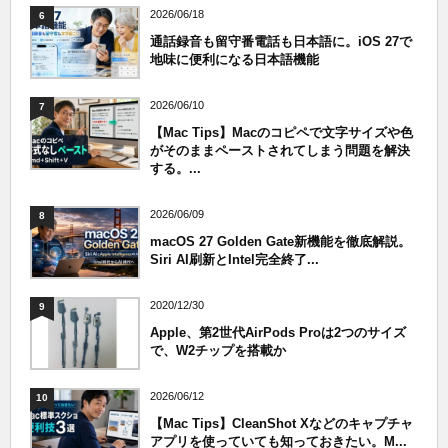
2026/06/18
6
通話録音も留守番電話も日本語に。iOS 27で
地味に便利になる日本語機能
2026/06/10
7
【Mac Tips】Macのコピペで文字サイズや色
がそのままペーストされてしまう問題を解決
する。...
2026/06/09
8
macOS 27 Golden Gate新機能を徹底解説。
Siri AI刷新とIntel完全終了...
2020/12/30
9
Apple、第2世代AirPods Proは2つのサイズ
で、W2チップを搭載か
2026/06/12
10
【Mac Tips】CleanShot Xなどのキャプチャ
アプリを使っていても知っておきたい。M...