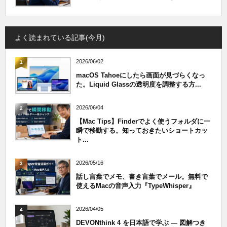
よく読まれている記事(今月)
2026/06/02
1
macOS Tahoeにしたら画面が見づらくなっ
た。Liquid Glassの透明度を調整する方...
2026/06/04
2
【Mac Tips】Finderでよく使うフォルダに一
瞬で移動する。知っておきたいショートカッ
ト...
2026/05/16
3
話し言葉でメモ、書き言葉でメール。無料で
使えるMacの音声入力『TypeWhisper』
2026/04/05
4
DEVONthink 4 を日本語で学ぶ — 図解つき