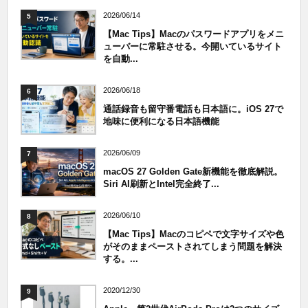
2026/06/14
5
【Mac Tips】Macのパスワードアプリをメニ
ューバーに常駐させる。今開いているサイト
を自動...
2026/06/18
6
通話録音も留守番電話も日本語に。iOS 27で
地味に便利になる日本語機能
2026/06/09
7
macOS 27 Golden Gate新機能を徹底解説。
Siri AI刷新とIntel完全終了...
2026/06/10
8
【Mac Tips】Macのコピペで文字サイズや色
がそのままペーストされてしまう問題を解決
する。...
2020/12/30
9