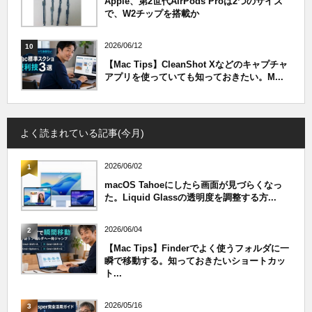
Apple、第2世代AirPods Proは2つのサイズ
で、W2チップを搭載か
2026/06/12
10
【Mac Tips】CleanShot Xなどのキャプチャ
アプリを使っていても知っておきたい。M...
よく読まれている記事(今月)
2026/06/02
1
macOS Tahoeにしたら画面が見づらくなっ
た。Liquid Glassの透明度を調整する方...
2026/06/04
2
【Mac Tips】Finderでよく使うフォルダに一
瞬で移動する。知っておきたいショートカッ
ト...
2026/05/16
3