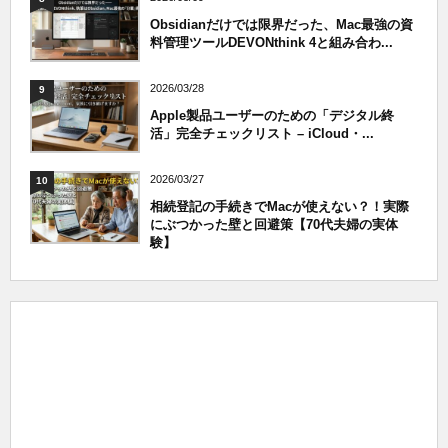
Obsidianだけでは限界だった、Mac最強の資
料管理ツールDEVONthink 4と組み合わ...
2026/03/28
9
Apple製品ユーザーのための「デジタル終
活」完全チェックリスト – iCloud・...
2026/03/27
10
相続登記の手続きでMacが使えない？！実際
にぶつかった壁と回避策【70代夫婦の実体
験】