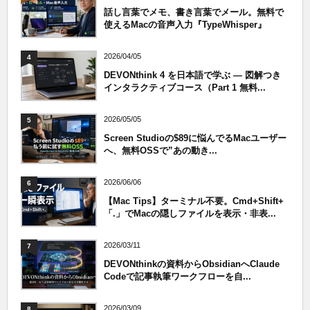
話し言葉でメモ、書き言葉でメール。無料で
使えるMacの音声入力『TypeWhisper』
2026/04/05
4
DEVONthink 4 を日本語で学ぶ — 図解つき
インタラクティブコース（Part 1 無料...
2026/05/05
5
Screen Studioの$89に悩んでるMacユーザー
へ、無料OSSで”あの動き...
2026/06/06
6
【Mac Tips】ターミナル不要。Cmd+Shift+
「.」でMacの隠しファイルを表示・非表...
2026/03/11
7
DEVONthinkの資料からObsidianへClaude
Codeで記事執筆ワークフローを自...
2026/03/09
8