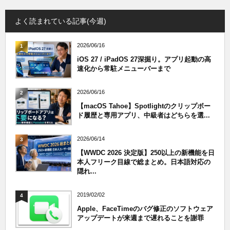
よく読まれている記事(今週)
2026/06/16
1
iOS 27 / iPadOS 27深掘り。アプリ起動の高
速化から常駐メニューバーまで
2026/06/16
2
【macOS Tahoe】Spotlightのクリップボー
ド履歴と専用アプリ、中級者はどちらを選...
2026/06/14
3
【WWDC 2026 決定版】250以上の新機能を日
本人フリーク目線で総まとめ。日本語対応の
隠れ...
2019/02/02
4
Apple、FaceTimeのバグ修正のソフトウェア
アップデートが来週まで遅れることを謝罪