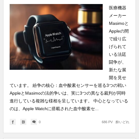
医療機器
メーカー
Masimoと
Appleの間
で繰り広
げられて
いる法廷
闘争が、
新たな展
開を見せ
ています。 紛争の核心：血中酸素センサーを巡る3つの戦い
AppleとMasimoの法的争いは、実に3つの異なる裁判が同時
進行している複雑な様相を呈しています。 中心となっている
のは、Apple Watchに搭載された血中酸素セ...
0
686 PV
酔いどれ